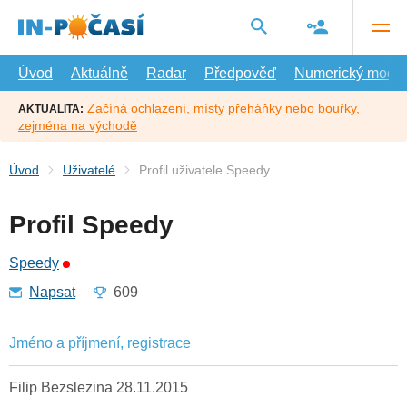
Přejít
na
hlavní
obsah
Úvod
Aktuálně
Radar
Předpověď
Numerický model
Začíná ochlazení, místy přeháňky nebo bouřky,
AKTUALITA:
zejména na východě
Úvod
Uživatelé
Profil uživatele Speedy
Profil Speedy
Speedy
Napsat
609
Jméno a příjmení, registrace
Filip Bezslezina 28.11.2015