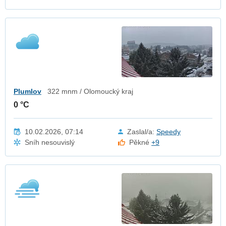
Plumlov
322 mnm / Olomoucký kraj
0 °C
10.02.2026, 07:14
Zaslal/a:
Speedy
Sníh nesouvislý
Pěkné
+9