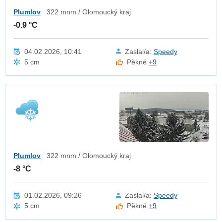
Plumlov
322 mnm / Olomoucký kraj
-0.9 °C
04.02.2026, 10:41
Zaslal/a:
Speedy
5 cm
Pěkné
+9
Plumlov
322 mnm / Olomoucký kraj
-8 °C
01.02.2026, 09:26
Zaslal/a:
Speedy
5 cm
Pěkné
+9