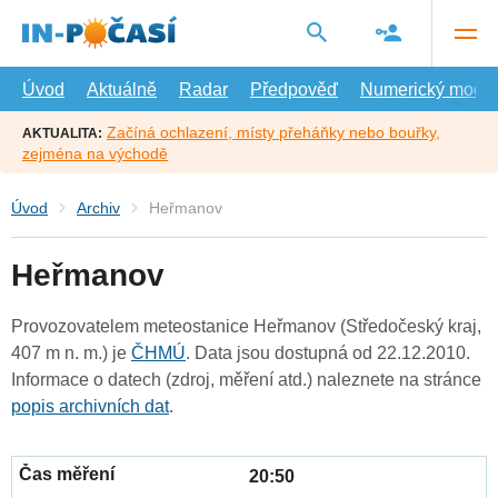
Přejít
na
hlavní
obsah
Úvod
Aktuálně
Radar
Předpověď
Numerický model
Začíná ochlazení, místy přeháňky nebo bouřky,
AKTUALITA:
zejména na východě
Úvod
Archiv
Heřmanov
Heřmanov
Provozovatelem meteostanice Heřmanov (Středočeský kraj,
407 m n. m.) je
ČHMÚ
. Data jsou dostupná od 22.12.2010.
Informace o datech (zdroj, měření atd.) naleznete na stránce
popis archivních dat
.
20:50