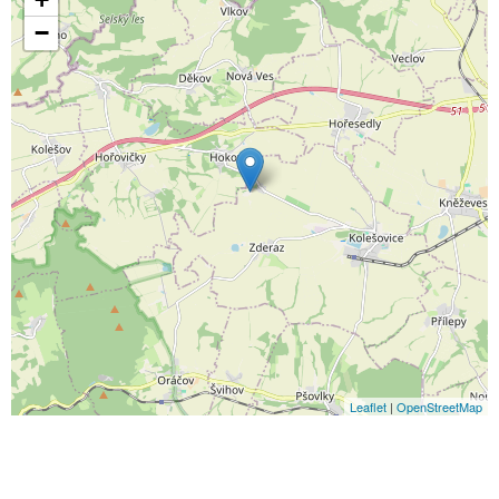
−
Leaflet
|
OpenStreetMap