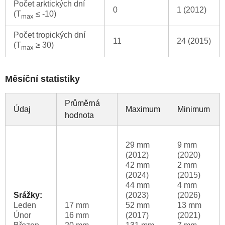
Počet arktických dní
0
1 (2012)
(T
≤ -10)
max
Počet tropických dní
11
24 (2015)
(T
≥ 30)
max
Měsíční statistiky
Průměrná
Údaj
Maximum
Minimum
hodnota
29 mm
9 mm
(2012)
(2020)
42 mm
2 mm
(2024)
(2015)
44 mm
4 mm
Srážky:
(2023)
(2026)
Leden
17 mm
52 mm
13 mm
Únor
16 mm
(2017)
(2021)