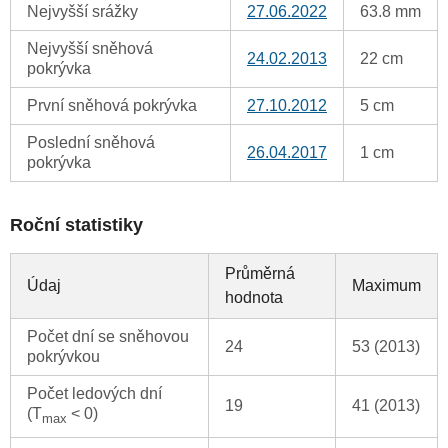
Nejvyšší srážky
27.06.2022
63.8 mm
Nejvyšší sněhová
24.02.2013
22 cm
pokrývka
První sněhová pokrývka
27.10.2012
5 cm
Poslední sněhová
26.04.2017
1 cm
pokrývka
Roční statistiky
Průměrná
Údaj
Maximum
hodnota
Počet dní se sněhovou
24
53 (2013)
pokrývkou
Počet ledových dní
19
41 (2013)
(T
< 0)
max