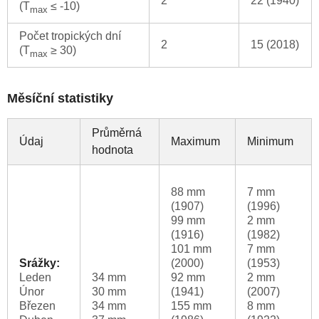
2
22 (1940)
(T
≤ -10)
max
Počet tropických dní
2
15 (2018)
(T
≥ 30)
max
Měsíční statistiky
Průměrná
Údaj
Maximum
Minimum
hodnota
88 mm
7 mm
(1907)
(1996)
99 mm
2 mm
(1916)
(1982)
101 mm
7 mm
Srážky:
(2000)
(1953)
Leden
34 mm
92 mm
2 mm
Únor
30 mm
(1941)
(2007)
Březen
34 mm
155 mm
8 mm