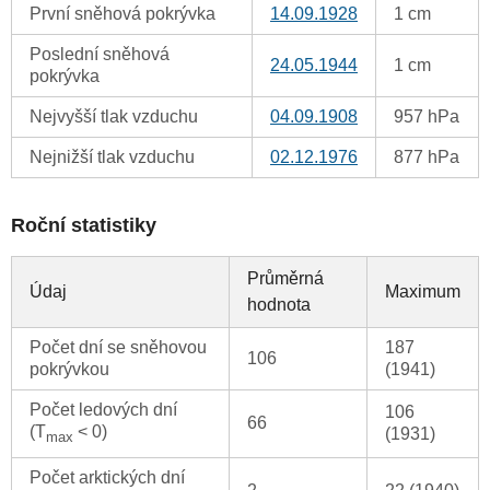
První sněhová pokrývka
14.09.1928
1 cm
Poslední sněhová
24.05.1944
1 cm
pokrývka
Nejvyšší tlak vzduchu
04.09.1908
957 hPa
Nejnižší tlak vzduchu
02.12.1976
877 hPa
Roční statistiky
Průměrná
Údaj
Maximum
hodnota
Počet dní se sněhovou
187
106
pokrývkou
(1941)
Počet ledových dní
106
66
(T
< 0)
(1931)
max
Počet arktických dní