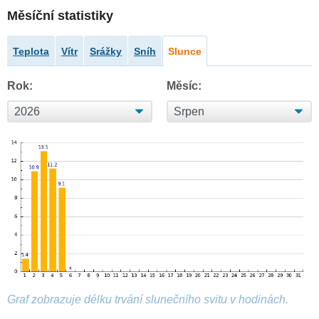
Měsíční statistiky
Teplota
Vítr
Srážky
Sníh
Slunce
Rok:
Měsíc:
Graf zobrazuje délku trvání slunečního svitu v hodinách.