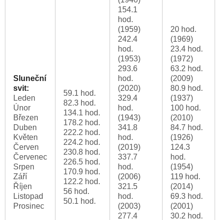
154.1
hod.
(1959)
20 hod.
242.4
(1969)
hod.
23.4 hod.
(1953)
(1972)
293.6
63.2 hod.
Sluneční
hod.
(2009)
svit:
(2020)
80.9 hod.
59.1 hod.
Leden
329.4
(1937)
82.3 hod.
Únor
hod.
100 hod.
134.1 hod.
Březen
(1943)
(2010)
178.2 hod.
Duben
341.8
84.7 hod.
222.2 hod.
Květen
hod.
(1926)
224.2 hod.
Červen
(2019)
124.3
230.8 hod.
Červenec
337.7
hod.
226.5 hod.
Srpen
hod.
(1954)
170.9 hod.
Září
(2006)
119 hod.
122.2 hod.
Říjen
321.5
(2014)
56 hod.
Listopad
hod.
69.3 hod.
50.1 hod.
Prosinec
(2003)
(2001)
277.4
30.2 hod.