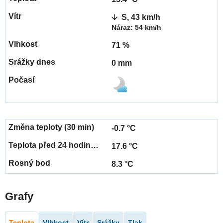
S, 43 km/h
Náraz: 54 km/h
71 %
0 mm
-0.7 °C
17.6 °C
8.3 °C
Grafy
Teplota
Vlhkost
Vítr
Srážky
Tlak