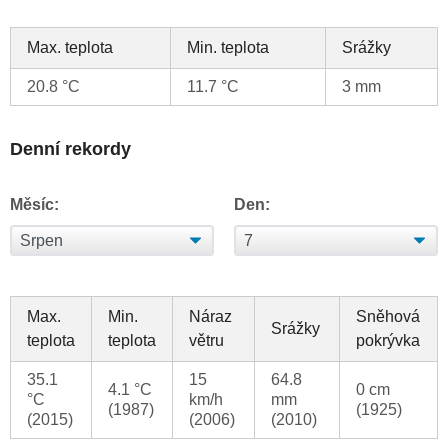
Max. teplota
Min. teplota
Srážky
20.8 °C
11.7 °C
3 mm
Denní rekordy
Měsíc:
Den:
Max.
Min.
Náraz
Sněhová
Srážky
teplota
teplota
větru
pokrývka
35.1
15
64.8
4.1 °C
0 cm
°C
km/h
mm
(1987)
(1925)
(2015)
(2006)
(2010)