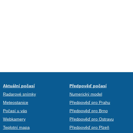
Aktuální počasí
Předpověď počasí
Radarové snímky
Numerický model
Meteostanice
Předpověď pro Prahu
Počasí u vás
Předpověď pro Brno
Webkamery
Předpověď pro Ostravu
Teplotní mapa
Předpověď pro Plzeň