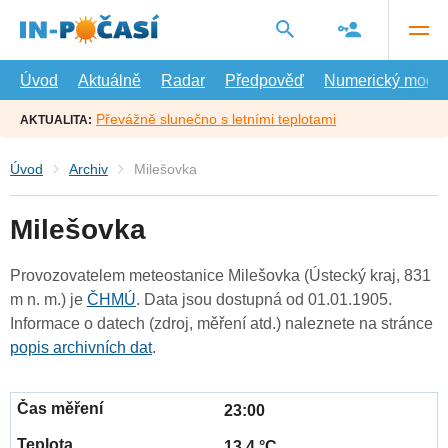
Přejít
na
hlavní
obsah
Úvod
Aktuálně
Radar
Předpověď
Numerický model
Převážně slunečno s letními teplotami
AKTUALITA:
Úvod
Archiv
Milešovka
Milešovka
Provozovatelem meteostanice Milešovka (Ústecký kraj, 831
m n. m.) je
ČHMÚ
. Data jsou dostupná od 01.01.1905.
Informace o datech (zdroj, měření atd.) naleznete na stránce
popis archivních dat
.
23:00
13.4 °C