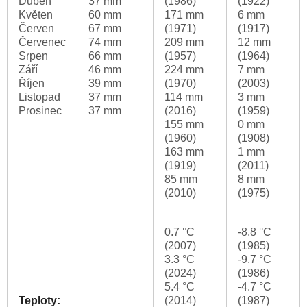
Duben
37 mm
(1986)
(1922)
Květen
60 mm
171 mm
6 mm
Červen
67 mm
(1971)
(1917)
Červenec
74 mm
209 mm
12 mm
Srpen
66 mm
(1957)
(1964)
Září
46 mm
224 mm
7 mm
Říjen
39 mm
(1970)
(2003)
Listopad
37 mm
114 mm
3 mm
Prosinec
37 mm
(2016)
(1959)
155 mm
0 mm
(1960)
(1908)
163 mm
1 mm
(1919)
(2011)
85 mm
8 mm
(2010)
(1975)
0.7 °C
-8.8 °C
(2007)
(1985)
3.3 °C
-9.7 °C
(2024)
(1986)
5.4 °C
-4.7 °C
Teploty:
(2014)
(1987)