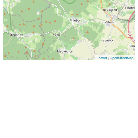
Leaflet
|
OpenStreetMap