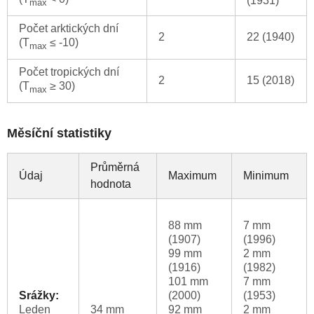
(1931)
max
Počet arktických dní
2
22 (1940)
(T
≤ -10)
max
Počet tropických dní
2
15 (2018)
(T
≥ 30)
max
Měsíční statistiky
Průměrná
Údaj
Maximum
Minimum
hodnota
88 mm
7 mm
(1907)
(1996)
99 mm
2 mm
(1916)
(1982)
101 mm
7 mm
Srážky:
(2000)
(1953)
Leden
34 mm
92 mm
2 mm