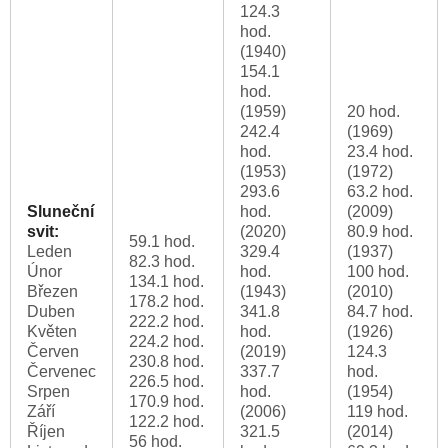
124.3
hod.
(1940)
154.1
hod.
(1959)
20 hod.
242.4
(1969)
hod.
23.4 hod.
(1953)
(1972)
293.6
63.2 hod.
Sluneční
hod.
(2009)
svit:
(2020)
80.9 hod.
59.1 hod.
Leden
329.4
(1937)
82.3 hod.
Únor
hod.
100 hod.
134.1 hod.
Březen
(1943)
(2010)
178.2 hod.
Duben
341.8
84.7 hod.
222.2 hod.
Květen
hod.
(1926)
224.2 hod.
Červen
(2019)
124.3
230.8 hod.
Červenec
337.7
hod.
226.5 hod.
Srpen
hod.
(1954)
170.9 hod.
Září
(2006)
119 hod.
122.2 hod.
Říjen
321.5
(2014)
56 hod.