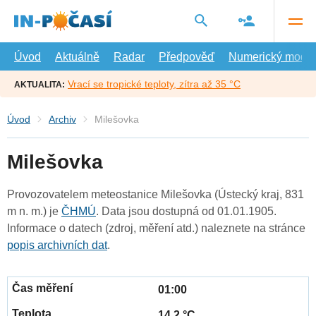
Přejít
na
hlavní
obsah
Úvod
Aktuálně
Radar
Předpověď
Numerický model
Vrací se tropické teploty, zítra až 35 °C
AKTUALITA:
Úvod
Archiv
Milešovka
Milešovka
Provozovatelem meteostanice Milešovka (Ústecký kraj, 831
m n. m.) je
ČHMÚ
. Data jsou dostupná od 01.01.1905.
Informace o datech (zdroj, měření atd.) naleznete na stránce
popis archivních dat
.
01:00
14.2 °C