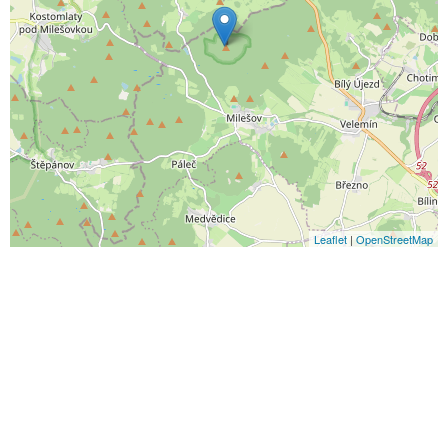
Leaflet
|
OpenStreetMap