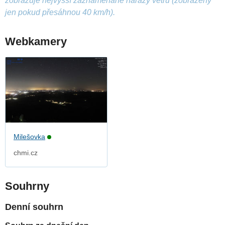
zobrazuje nejvyšší zaznamenané nárazy větru (zobrazeny
jen pokud přesáhnou 40 km/h).
Webkamery
Milešovka
chmi.cz
Souhrny
Denní souhrn