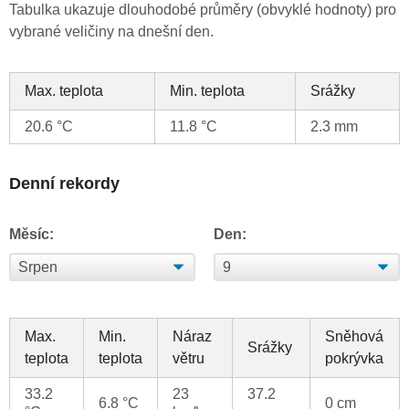
Tabulka ukazuje dlouhodobé průměry (obvyklé hodnoty) pro
vybrané veličiny na dnešní den.
Max. teplota
Min. teplota
Srážky
20.6 °C
11.8 °C
2.3 mm
Denní rekordy
Měsíc:
Den:
Max.
Min.
Náraz
Sněhová
Srážky
teplota
teplota
větru
pokrývka
33.2
23
37.2
6.8 °C
0 cm