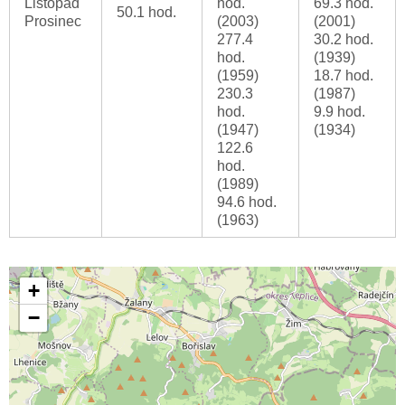
Listopad
hod.
69.3 hod.
50.1 hod.
Prosinec
(2003)
(2001)
277.4
30.2 hod.
hod.
(1939)
(1959)
18.7 hod.
230.3
(1987)
hod.
9.9 hod.
(1947)
(1934)
122.6
hod.
(1989)
94.6 hod.
(1963)
+
−