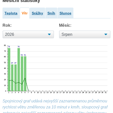
Měsíční statistiky
Teplota
Vítr
Srážky
Sníh
Slunce
Rok:
Měsíc:
Spojnicový graf udává nejvyšší zaznamenanou průměrnou
rychlost větru změřenou za 10 minut v km/h, sloupcový graf