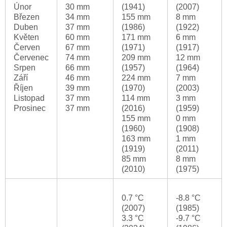
Únor
30 mm
(1941)
(2007)
Březen
34 mm
155 mm
8 mm
Duben
37 mm
(1986)
(1922)
Květen
60 mm
171 mm
6 mm
Červen
67 mm
(1971)
(1917)
Červenec
74 mm
209 mm
12 mm
Srpen
66 mm
(1957)
(1964)
Září
46 mm
224 mm
7 mm
Říjen
39 mm
(1970)
(2003)
Listopad
37 mm
114 mm
3 mm
Prosinec
37 mm
(2016)
(1959)
155 mm
0 mm
(1960)
(1908)
163 mm
1 mm
(1919)
(2011)
85 mm
8 mm
(2010)
(1975)
0.7 °C
-8.8 °C
(2007)
(1985)
3.3 °C
-9.7 °C