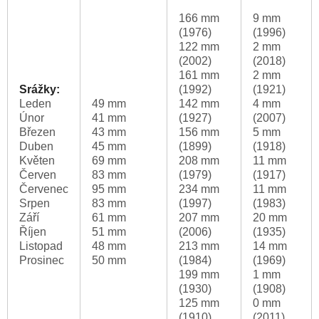
166 mm
9 mm
(1976)
(1996)
122 mm
2 mm
(2002)
(2018)
161 mm
2 mm
Srážky:
(1992)
(1921)
Leden
49 mm
142 mm
4 mm
Únor
41 mm
(1927)
(2007)
Březen
43 mm
156 mm
5 mm
Duben
45 mm
(1899)
(1918)
Květen
69 mm
208 mm
11 mm
Červen
83 mm
(1979)
(1917)
Červenec
95 mm
234 mm
11 mm
Srpen
83 mm
(1997)
(1983)
Září
61 mm
207 mm
20 mm
Říjen
51 mm
(2006)
(1935)
Listopad
48 mm
213 mm
14 mm
Prosinec
50 mm
(1984)
(1969)
199 mm
1 mm
(1930)
(1908)
125 mm
0 mm
(1910)
(2011)