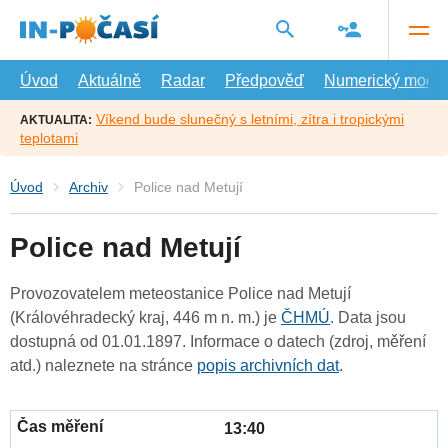
Přejít
na
hlavní
obsah
Úvod
Aktuálně
Radar
Předpověď
Numerický model
Víkend bude slunečný s letními, zítra i tropickými
AKTUALITA:
teplotami
Úvod
Archiv
Police nad Metují
Police nad Metují
Provozovatelem meteostanice Police nad Metují
(Královéhradecký kraj, 446 m n. m.) je
ČHMÚ
. Data jsou
dostupná od 01.01.1897. Informace o datech (zdroj, měření
atd.) naleznete na stránce
popis archivních dat
.
13:40