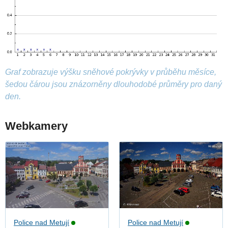
Graf zobrazuje výšku sněhové pokrývky v průběhu měsíce,
šedou čárou jsou znázorněny dlouhodobé průměry pro daný
den.
Webkamery
Police nad Metují
Police nad Metují