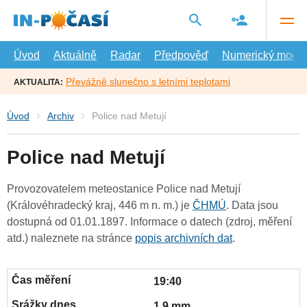
Přejít
na
hlavní
obsah
Úvod
Aktuálně
Radar
Předpověď
Numerický model
Převážně slunečno s letními teplotami
AKTUALITA:
Úvod
Archiv
Police nad Metují
Police nad Metují
Provozovatelem meteostanice Police nad Metují
(Královéhradecký kraj, 446 m n. m.) je
ČHMÚ
. Data jsou
dostupná od 01.01.1897. Informace o datech (zdroj, měření
atd.) naleznete na stránce
popis archivních dat
.
19:40
1.9 mm