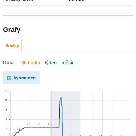
Grafy
Srážky
Data:
36 hodin
týden
měsíc
Vybrat den