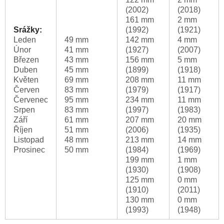
(2002)
(2018)
161 mm
2 mm
Srážky:
(1992)
(1921)
Leden
49 mm
142 mm
4 mm
Únor
41 mm
(1927)
(2007)
Březen
43 mm
156 mm
5 mm
Duben
45 mm
(1899)
(1918)
Květen
69 mm
208 mm
11 mm
Červen
83 mm
(1979)
(1917)
Červenec
95 mm
234 mm
11 mm
Srpen
83 mm
(1997)
(1983)
Září
61 mm
207 mm
20 mm
Říjen
51 mm
(2006)
(1935)
Listopad
48 mm
213 mm
14 mm
Prosinec
50 mm
(1984)
(1969)
199 mm
1 mm
(1930)
(1908)
125 mm
0 mm
(1910)
(2011)
130 mm
0 mm
(1993)
(1948)