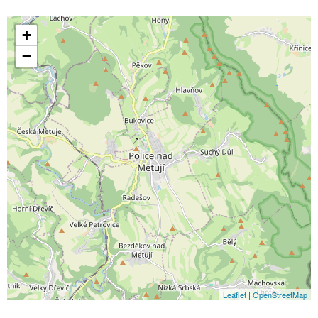
+
−
Leaflet
|
OpenStreetMap