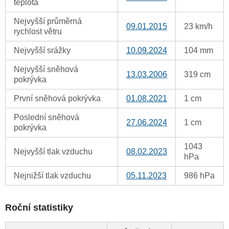
teplota
Nejvyšší průměrná
09.01.2015
23 km/h
rychlost větru
Nejvyšší srážky
10.09.2024
104 mm
Nejvyšší sněhová
13.03.2006
319 cm
pokrývka
První sněhová pokrývka
01.08.2021
1 cm
Poslední sněhová
27.06.2024
1 cm
pokrývka
1043
Nejvyšší tlak vzduchu
08.02.2023
hPa
Nejnižší tlak vzduchu
05.11.2023
986 hPa
Roční statistiky