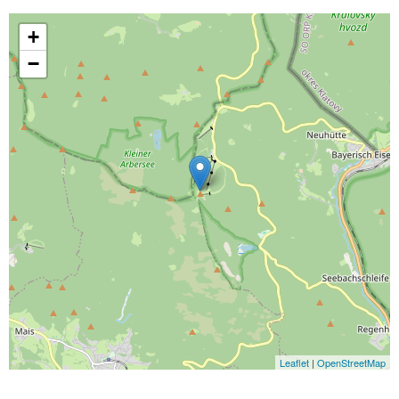
+
−
Leaflet
|
OpenStreetMap