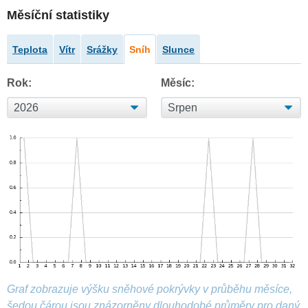
Měsíční statistiky
Teplota
Vítr
Srážky
Sníh
Slunce
Rok:
Měsíc:
Graf zobrazuje výšku sněhové pokrývky v průběhu měsíce,
šedou čárou jsou znázorněny dlouhodobé průměry pro daný