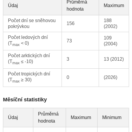
Průměrná
Údaj
Maximum
hodnota
Počet dní se sněhovou
188
156
pokrývkou
(2002)
Počet ledových dní
109
73
(T
< 0)
(2004)
max
Počet arktických dní
3
13 (2012)
(T
≤ -10)
max
Počet tropických dní
0
(2026)
(T
≥ 30)
max
Měsíční statistiky
Průměrná
Údaj
Maximum
Minimum
hodnota