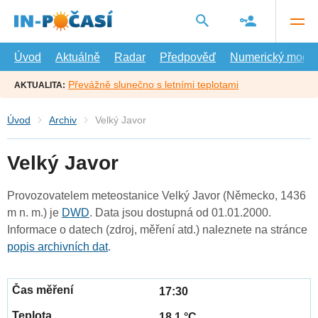
Přejít
na
hlavní
obsah
Úvod
Aktuálně
Radar
Předpověď
Numerický model
Převážně slunečno s letními teplotami
AKTUALITA:
Úvod
Archiv
Velký Javor
Velký Javor
Provozovatelem meteostanice Velký Javor (Německo, 1436
m n. m.) je
DWD
. Data jsou dostupná od 01.01.2000.
Informace o datech (zdroj, měření atd.) naleznete na stránce
popis archivních dat
.
17:30
18.1 °C