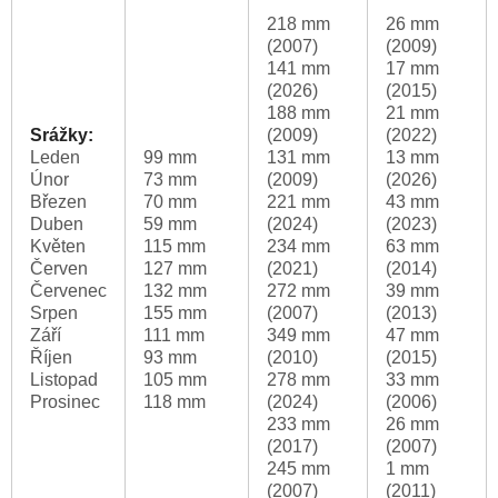
218 mm
26 mm
(2007)
(2009)
141 mm
17 mm
(2026)
(2015)
188 mm
21 mm
Srážky:
(2009)
(2022)
Leden
99 mm
131 mm
13 mm
Únor
73 mm
(2009)
(2026)
Březen
70 mm
221 mm
43 mm
Duben
59 mm
(2024)
(2023)
Květen
115 mm
234 mm
63 mm
Červen
127 mm
(2021)
(2014)
Červenec
132 mm
272 mm
39 mm
Srpen
155 mm
(2007)
(2013)
Září
111 mm
349 mm
47 mm
Říjen
93 mm
(2010)
(2015)
Listopad
105 mm
278 mm
33 mm
Prosinec
118 mm
(2024)
(2006)
233 mm
26 mm
(2017)
(2007)
245 mm
1 mm
(2007)
(2011)