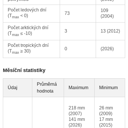
Počet ledových dní
109
73
(T
< 0)
(2004)
max
Počet arktických dní
3
13 (2012)
(T
≤ -10)
max
Počet tropických dní
0
(2026)
(T
≥ 30)
max
Měsíční statistiky
Průměrná
Údaj
Maximum
Minimum
hodnota
218 mm
26 mm
(2007)
(2009)
141 mm
17 mm
(2026)
(2015)