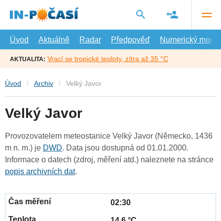
Přejít
na
hlavní
obsah
Úvod
Aktuálně
Radar
Předpověď
Numerický model
Vrací se tropické teploty, zítra až 35 °C
AKTUALITA:
Úvod
Archiv
Velký Javor
Velký Javor
Provozovatelem meteostanice Velký Javor (Německo, 1436
m n. m.) je
DWD
. Data jsou dostupná od 01.01.2000.
Informace o datech (zdroj, měření atd.) naleznete na stránce
popis archivních dat
.
02:30
14.6 °C