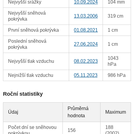
Nejvyšší srážky
10.09.2024
104 mm
Nejvyšší sněhová
13.03.2006
319 cm
pokrývka
První sněhová pokrývka
01.08.2021
1 cm
Poslední sněhová
27.06.2024
1 cm
pokrývka
1043
Nejvyšší tlak vzduchu
08.02.2023
hPa
Nejnižší tlak vzduchu
05.11.2023
986 hPa
Roční statistiky
Průměrná
Údaj
Maximum
hodnota
Počet dní se sněhovou
188
156
pokrývkou
(2002)