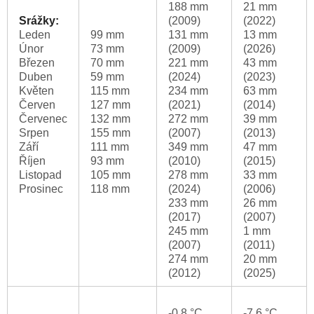
188 mm
21 mm
Srážky:
(2009)
(2022)
Leden
99 mm
131 mm
13 mm
Únor
73 mm
(2009)
(2026)
Březen
70 mm
221 mm
43 mm
Duben
59 mm
(2024)
(2023)
Květen
115 mm
234 mm
63 mm
Červen
127 mm
(2021)
(2014)
Červenec
132 mm
272 mm
39 mm
Srpen
155 mm
(2007)
(2013)
Září
111 mm
349 mm
47 mm
Říjen
93 mm
(2010)
(2015)
Listopad
105 mm
278 mm
33 mm
Prosinec
118 mm
(2024)
(2006)
233 mm
26 mm
(2017)
(2007)
245 mm
1 mm
(2007)
(2011)
274 mm
20 mm
(2012)
(2025)
-0.8 °C
-7.6 °C