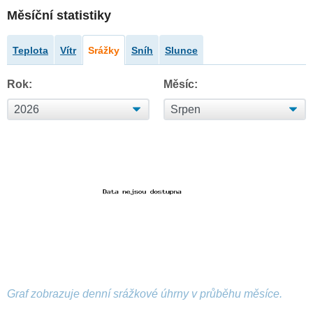
Měsíční statistiky
Teplota
Vítr
Srážky
Sníh
Slunce
Rok:
Měsíc:
Graf zobrazuje denní srážkové úhrny v průběhu měsíce.