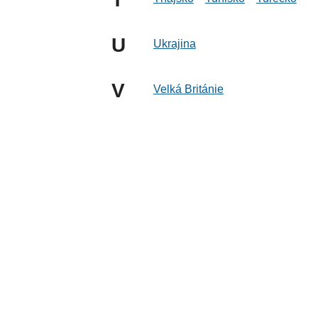
U
Ukrajina
V
Velká Británie