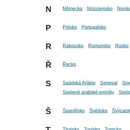
N
Německo
Nizozemsko
Norsk
P
Polsko
Portugalsko
R
Rakousko
Rumunsko
Rusko
Ř
Řecko
S
Saúdská Arábie
Senegal
Sin
Spojené arabské emiráty
Spoje
Š
Španělsko
Švédsko
Švýcars
T
Thajsko
Tunisko
Turecko