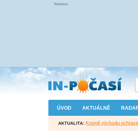
Přejít
na
hlavní
obsah
ÚVOD
AKTUÁLNĚ
RADA
Kromě východu ochlazen
AKTUALITA: