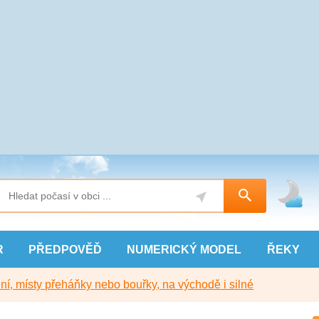
R
PŘEDPOVĚĎ
NUMERICKÝ
MODEL
ŘEKY
í, místy přeháňky nebo bouřky, na východě i silné