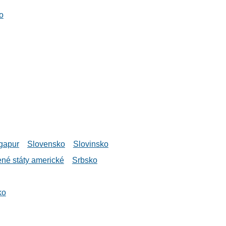
o
gapur
Slovensko
Slovinsko
né státy americké
Srbsko
ko