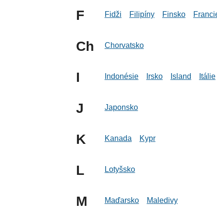
F
Fidži
Filipíny
Finsko
Franci
Ch
Chorvatsko
I
Indonésie
Irsko
Island
Itálie
J
Japonsko
K
Kanada
Kypr
L
Lotyšsko
M
Maďarsko
Maledivy