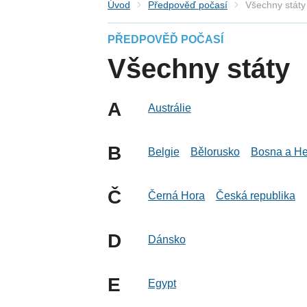
Úvod
Předpověď počasí
Všechny státy
PŘEDPOVĚĎ POČASÍ
Všechny státy
A
Austrálie
B
Belgie
Bělorusko
Bosna a He
Č
Černá Hora
Česká republika
D
Dánsko
E
Egypt