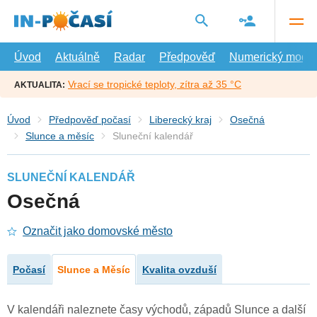
Přejít
na
hlavní
obsah
Úvod
Aktuálně
Radar
Předpověď
Numerický model
Vrací se tropické teploty, zítra až 35 °C
AKTUALITA:
Úvod
Předpověď počasí
Liberecký kraj
Osečná
Slunce a měsíc
Sluneční kalendář
SLUNEČNÍ KALENDÁŘ
Osečná
Označit jako domovské město
Počasí
Slunce a Měsíc
Kvalita ovzduší
V kalendáři naleznete časy východů, západů Slunce a další