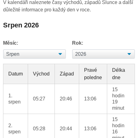
V kalendáři naleznete časy východů, západů Slunce a další
důležité informace pro každý den v roce.
Srpen 2026
Měsíc:
Rok:
Pravé
Délka
Datum
Východ
Západ
poledne
dne
15
1.
hodin
05:27
20:46
13:06
srpen
19
minut
15
2.
hodin
05:28
20:44
13:06
srpen
16
minut