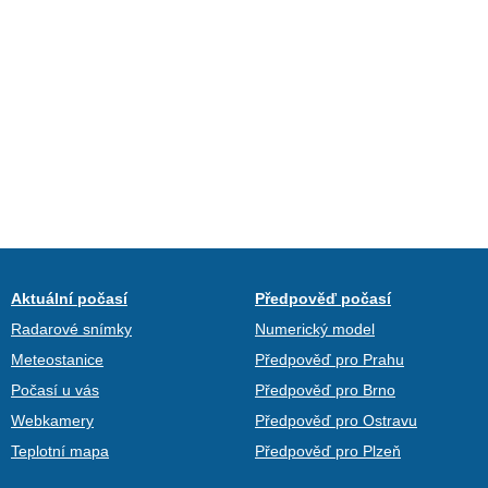
Aktuální počasí
Předpověď počasí
Radarové snímky
Numerický model
Meteostanice
Předpověď pro Prahu
Počasí u vás
Předpověď pro Brno
Webkamery
Předpověď pro Ostravu
Teplotní mapa
Předpověď pro Plzeň