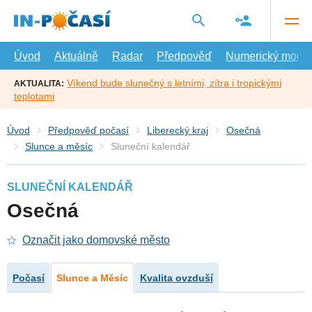
Přejít
na
hlavní
obsah
Úvod
Aktuálně
Radar
Předpověď
Numerický model
Víkend bude slunečný s letními, zítra i tropickými
AKTUALITA:
teplotami
Úvod
Předpověď počasí
Liberecký kraj
Osečná
Slunce a měsíc
Sluneční kalendář
SLUNEČNÍ KALENDÁŘ
Osečná
Označit jako domovské město
Počasí
Slunce a Měsíc
Kvalita ovzduší