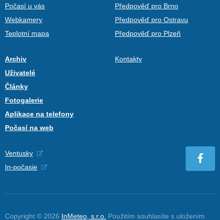
Počasí u vás
Předpověď pro Brno
Webkamery
Předpověď pro Ostravu
Teplotní mapa
Předpověď pro Plzeň
Archiv
Kontakty
Uživatelé
Články
Fotogalerie
Aplikace na telefony
Počasí na web
Ventusky
In-počasie
Copyright © 2026
InMeteo, s.r.o.
Použitím souhlasíte s uložením