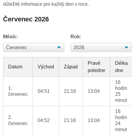
důležité informace pro každý den v roce.
Červenec 2026
Měsíc:
Rok:
Pravé
Délka
Datum
Východ
Západ
poledne
dne
16
1.
hodin
04:51
21:16
13:04
červenec
25
minut
16
2.
hodin
04:52
21:16
13:04
červenec
24
minut