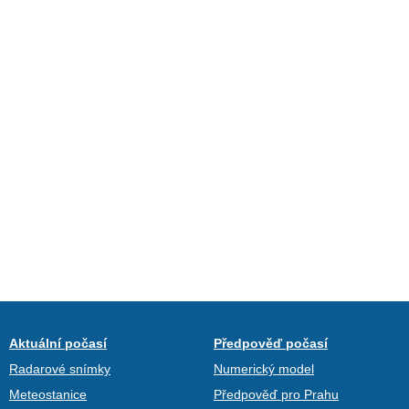
Aktuální počasí
Předpověď počasí
Radarové snímky
Numerický model
Meteostanice
Předpověď pro Prahu