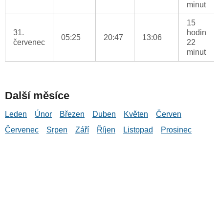
minut
15
31.
hodin
05:25
20:47
13:06
červenec
22
minut
Další měsíce
Leden
Únor
Březen
Duben
Květen
Červen
Červenec
Srpen
Září
Říjen
Listopad
Prosinec