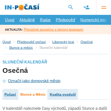
Přejít
na
hlavní
obsah
Úvod
Aktuálně
Radar
Předpověď
Numerický model
Převážně slunečno s letními teplotami
AKTUALITA:
Úvod
Předpověď počasí
Liberecký kraj
Osečná
Slunce a měsíc
Sluneční kalendář
SLUNEČNÍ KALENDÁŘ
Osečná
Označit jako domovské město
Počasí
Slunce a Měsíc
Kvalita ovzduší
V kalendáři naleznete časy východů, západů Slunce a další