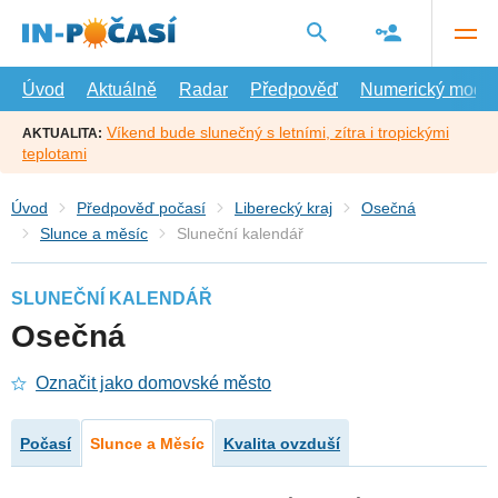
Přejít
na
hlavní
obsah
Úvod
Aktuálně
Radar
Předpověď
Numerický model
Víkend bude slunečný s letními, zítra i tropickými
AKTUALITA:
teplotami
Úvod
Předpověď počasí
Liberecký kraj
Osečná
Slunce a měsíc
Sluneční kalendář
SLUNEČNÍ KALENDÁŘ
Osečná
Označit jako domovské město
Počasí
Slunce a Měsíc
Kvalita ovzduší