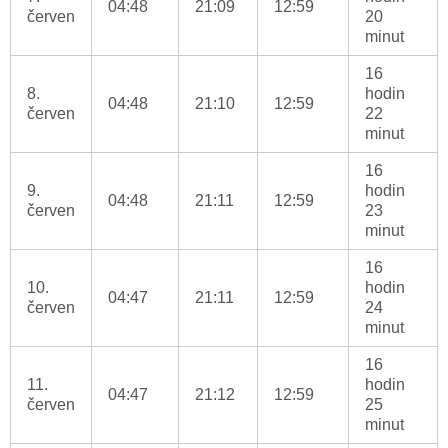
04:48
21:09
12:59
červen
20
minut
16
8.
hodin
04:48
21:10
12:59
červen
22
minut
16
9.
hodin
04:48
21:11
12:59
červen
23
minut
16
10.
hodin
04:47
21:11
12:59
červen
24
minut
16
11.
hodin
04:47
21:12
12:59
červen
25
minut