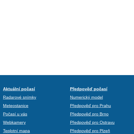
Aktuální počasí
Předpověď počasí
Radarové snímky
Numerický model
Meteostanice
Předpověď pro Prahu
Počasí u vás
Předpověď pro Brno
Webkamery
Předpověď pro Ostravu
Teplotní mapa
Předpověď pro Plzeň