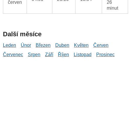
červen
26
minut
Další měsíce
Leden
Únor
Březen
Duben
Květen
Červen
Červenec
Srpen
Září
Říjen
Listopad
Prosinec