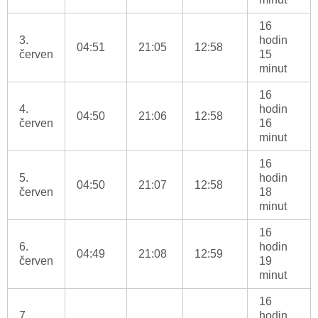
16
3.
hodin
04:51
21:05
12:58
červen
15
minut
16
4.
hodin
04:50
21:06
12:58
červen
16
minut
16
5.
hodin
04:50
21:07
12:58
červen
18
minut
16
6.
hodin
04:49
21:08
12:59
červen
19
minut
16
7.
hodin