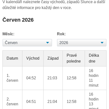
V kalendáři naleznete časy východů, západů Slunce a další
důležité informace pro každý den v roce.
Červen 2026
Měsíc:
Rok:
Pravé
Délka
Datum
Východ
Západ
poledne
dne
16
1.
hodin
04:52
21:03
12:58
červen
11
minut
16
2.
hodin
04:51
21:04
12:58
červen
13
minut