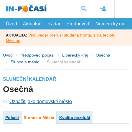
Přejít
na
hlavní
obsah
Úvod
Aktuálně
Radar
Předpověď
Numerický model
Vlnu veder přeruší studená fronta, zítra teploty
AKTUALITA:
klesnou
Úvod
Předpověď počasí
Liberecký kraj
Osečná
Slunce a měsíc
Sluneční kalendář
SLUNEČNÍ KALENDÁŘ
Osečná
Označit jako domovské město
Počasí
Slunce a Měsíc
Kvalita ovzduší