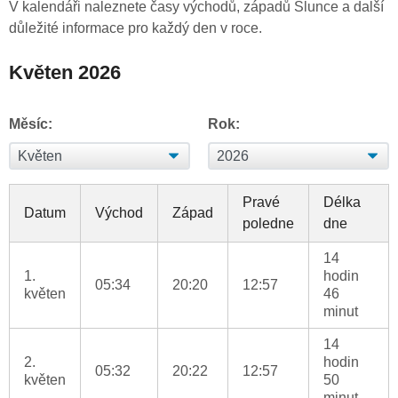
V kalendáři naleznete časy východů, západů Slunce a další
důležité informace pro každý den v roce.
Květen 2026
Měsíc:
Rok:
Pravé
Délka
Datum
Východ
Západ
poledne
dne
14
1.
hodin
05:34
20:20
12:57
květen
46
minut
14
2.
hodin
05:32
20:22
12:57
květen
50
minut