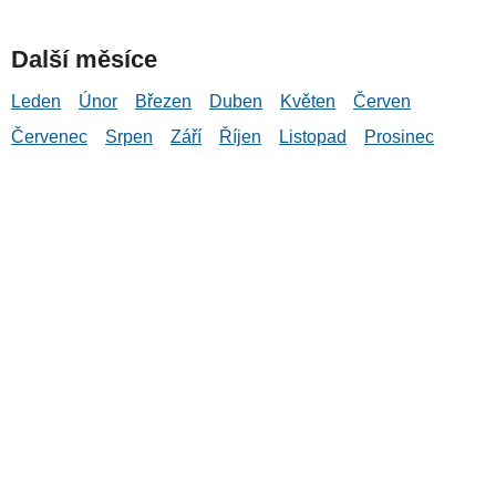
Další měsíce
Leden
Únor
Březen
Duben
Květen
Červen
Červenec
Srpen
Září
Říjen
Listopad
Prosinec