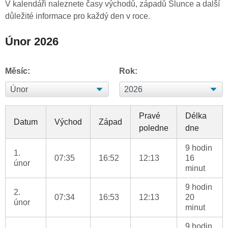
V kalendáři naleznete časy východů, západů Slunce a další
důležité informace pro každý den v roce.
Únor 2026
Měsíc:
Rok:
Pravé
Délka
Datum
Východ
Západ
poledne
dne
9 hodin
1.
07:35
16:52
12:13
16
únor
minut
9 hodin
2.
07:34
16:53
12:13
20
únor
minut
9 hodin