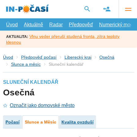
Přejít
na
hlavní
obsah
Úvod
Aktuálně
Radar
Předpověď
Numerický model
Vlnu veder přeruší studená fronta, zítra teploty
AKTUALITA:
klesnou
Úvod
Předpověď počasí
Liberecký kraj
Osečná
Slunce a měsíc
Sluneční kalendář
SLUNEČNÍ KALENDÁŘ
Osečná
Označit jako domovské město
Počasí
Slunce a Měsíc
Kvalita ovzduší