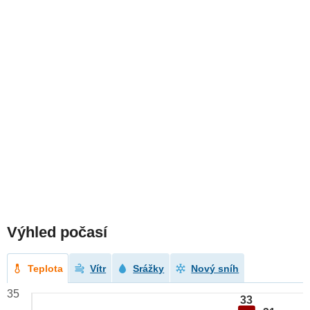
Výhled počasí
Teplota
Vítr
Srážky
Nový sníh
35
33