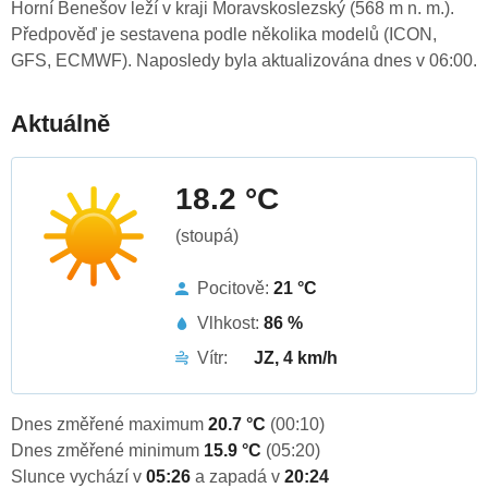
Horní Benešov leží v kraji Moravskoslezský (568 m n. m.).
Předpověď je sestavena podle několika modelů (ICON,
GFS, ECMWF). Naposledy byla aktualizována dnes v 06:00.
Aktuálně
18.2 °C
(stoupá)
Pocitově:
21 °C
Vlhkost:
86 %
Vítr:
JZ, 4 km/h
Dnes změřené maximum
20.7 °C
(00:10)
Dnes změřené minimum
15.9 °C
(05:20)
Slunce vychází v
05:26
a zapadá v
20:24