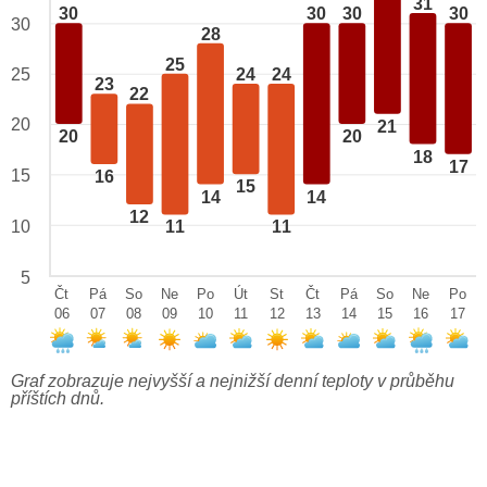
31
30
30
30
30
30
28
25
24
24
25
23
22
20
21
20
20
18
17
15
16
15
14
14
12
10
11
11
5
Čt
Pá
So
Ne
Po
Út
St
Čt
Pá
So
Ne
Po
06
07
08
09
10
11
12
13
14
15
16
17
Graf zobrazuje nejvyšší a nejnižší denní teploty v průběhu
příštích dnů.