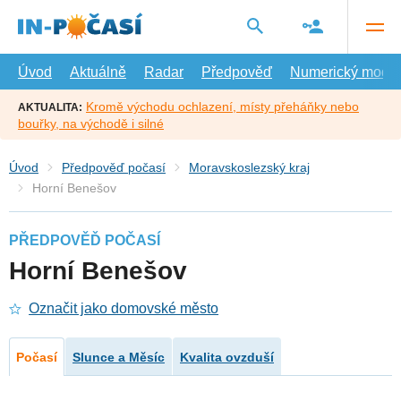
Přejít
na
hlavní
obsah
Úvod
Aktuálně
Radar
Předpověď
Numerický model
Kromě východu ochlazení, místy přeháňky nebo
AKTUALITA:
bouřky, na východě i silné
Úvod
Předpověď počasí
Moravskoslezský kraj
Horní Benešov
PŘEDPOVĚĎ POČASÍ
Horní Benešov
Označit jako domovské město
Počasí
Slunce a Měsíc
Kvalita ovzduší