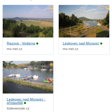
Razová - Vodárna
Leskovec nad Moravicí
mx-net.cz
mx-net.cz
Leskovec nad Moravicí -
přístaviště
lodevevode.cz