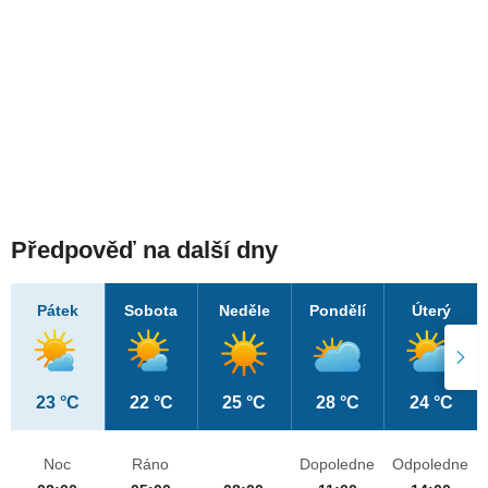
Předpověď na další dny
Pátek
Sobota
Neděle
Pondělí
Úterý
23 °C
22 °C
25 °C
28 °C
24 °C
Noc
Ráno
Dopoledne
Odpoledne