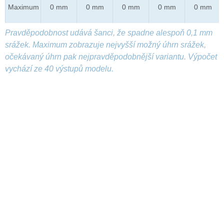
Maximum
0 mm
0 mm
0 mm
0 mm
0 mm
Pravděpodobnost udává šanci, že spadne alespoň 0,1 mm
srážek. Maximum zobrazuje nejvyšší možný úhrn srážek,
očekávaný úhrn pak nejpravděpodobnější variantu. Výpočet
vychází ze 40 výstupů modelu.