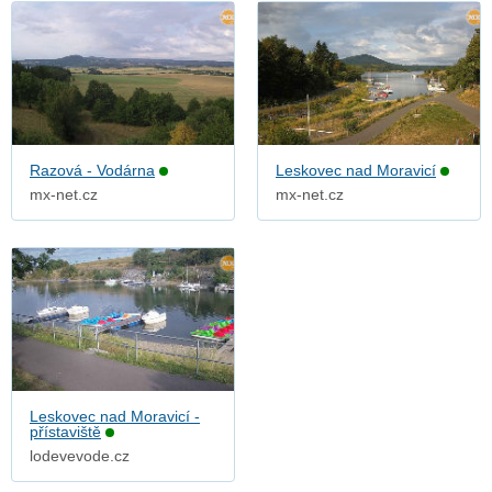
Razová - Vodárna
Leskovec nad Moravicí
mx-net.cz
mx-net.cz
Leskovec nad Moravicí -
přístaviště
lodevevode.cz