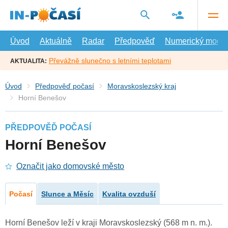
Přejít
na
hlavní
obsah
Úvod
Aktuálně
Radar
Předpověď
Numerický model
Převážně slunečno s letními teplotami
AKTUALITA:
Úvod
Předpověď počasí
Moravskoslezský kraj
Horní Benešov
PŘEDPOVĚĎ POČASÍ
Horní Benešov
Označit jako domovské město
Počasí
Slunce a Měsíc
Kvalita ovzduší
Horní Benešov leží v kraji Moravskoslezský (568 m n. m.).