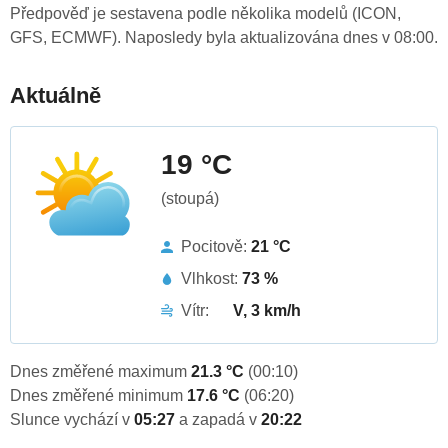
Předpověď je sestavena podle několika modelů (ICON,
GFS, ECMWF). Naposledy byla aktualizována dnes v 08:00.
Aktuálně
19 °C
(stoupá)
Pocitově:
21 °C
Vlhkost:
73 %
Vítr:
V, 3 km/h
Dnes změřené maximum
21.3 °C
(00:10)
Dnes změřené minimum
17.6 °C
(06:20)
Slunce vychází v
05:27
a zapadá v
20:22