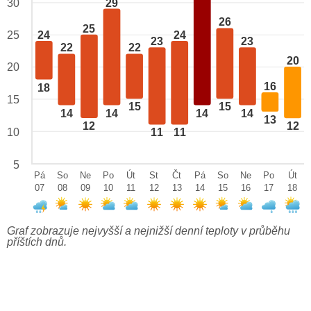
29
30
26
25
24
24
25
23
23
22
22
20
20
16
18
15
15
15
14
14
14
14
13
12
12
10
11
11
5
Pá
So
Ne
Po
Út
St
Čt
Pá
So
Ne
Po
Út
07
08
09
10
11
12
13
14
15
16
17
18
Graf zobrazuje nejvyšší a nejnižší denní teploty v průběhu
příštích dnů.