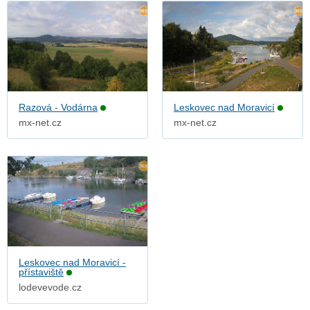
Razová - Vodárna
Leskovec nad Moravicí
mx-net.cz
mx-net.cz
Leskovec nad Moravicí -
přístaviště
lodevevode.cz