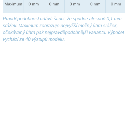
Maximum
0 mm
0 mm
0 mm
0 mm
0 mm
Pravděpodobnost udává šanci, že spadne alespoň 0,1 mm
srážek. Maximum zobrazuje nejvyšší možný úhrn srážek,
očekávaný úhrn pak nejpravděpodobnější variantu. Výpočet
vychází ze 40 výstupů modelu.