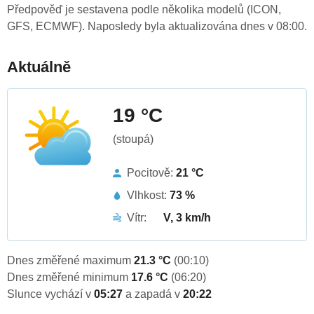
Předpověď je sestavena podle několika modelů (ICON,
GFS, ECMWF). Naposledy byla aktualizována dnes v 08:00.
Aktuálně
19 °C
(stoupá)
Pocitově:
21 °C
Vlhkost:
73 %
Vítr:
V, 3 km/h
Dnes změřené maximum
21.3 °C
(00:10)
Dnes změřené minimum
17.6 °C
(06:20)
Slunce vychází v
05:27
a zapadá v
20:22