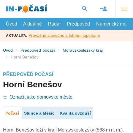
Přejít
na
hlavní
obsah
Úvod
Aktuálně
Radar
Předpověď
Numerický model
Převážně slunečno s letními teplotami
AKTUALITA:
Úvod
Předpověď počasí
Moravskoslezský kraj
Horní Benešov
PŘEDPOVĚĎ POČASÍ
Horní Benešov
Označit jako domovské město
Počasí
Slunce a Měsíc
Kvalita ovzduší
Horní Benešov leží v kraji Moravskoslezský (568 m n. m.).