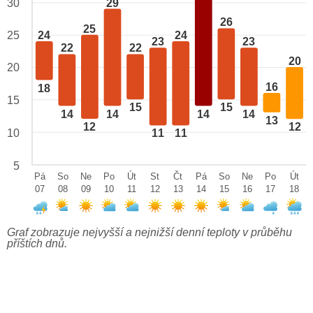
29
30
26
25
24
24
25
23
23
22
22
20
20
16
18
15
15
15
14
14
14
14
13
12
12
10
11
11
5
Pá
So
Ne
Po
Út
St
Čt
Pá
So
Ne
Po
Út
07
08
09
10
11
12
13
14
15
16
17
18
Graf zobrazuje nejvyšší a nejnižší denní teploty v průběhu
příštích dnů.