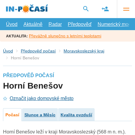
Přejít
na
hlavní
obsah
Úvod
Aktuálně
Radar
Předpověď
Numerický model
Převážně slunečno s letními teplotami
AKTUALITA:
Úvod
Předpověď počasí
Moravskoslezský kraj
Horní Benešov
PŘEDPOVĚĎ POČASÍ
Horní Benešov
Označit jako domovské město
Počasí
Slunce a Měsíc
Kvalita ovzduší
Horní Benešov leží v kraji Moravskoslezský (568 m n. m.).