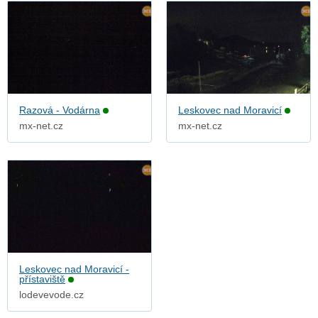
Razová - Vodárna
Leskovec nad Moravicí
mx-net.cz
mx-net.cz
Leskovec nad Moravicí -
přístaviště
lodevevode.cz