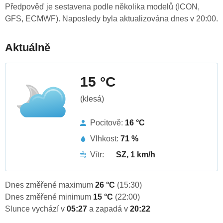
Předpověď je sestavena podle několika modelů (ICON,
GFS, ECMWF). Naposledy byla aktualizována dnes v 20:00.
Aktuálně
15 °C
(klesá)
Pocitově:
16 °C
Vlhkost:
71 %
Vítr:
SZ, 1 km/h
Dnes změřené maximum
26 °C
(15:30)
Dnes změřené minimum
15 °C
(22:00)
Slunce vychází v
05:27
a zapadá v
20:22