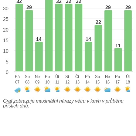
32
32
32
32
29
29
29
30
25
22
20
14
14
15
11
10
5
0
Pá
So
Ne
Po
Út
St
Čt
Pá
So
Ne
Po
Út
07
08
09
10
11
12
13
14
15
16
17
18
Graf zobrazuje maximální nárazy větru v km/h v průběhu
příštích dnů.