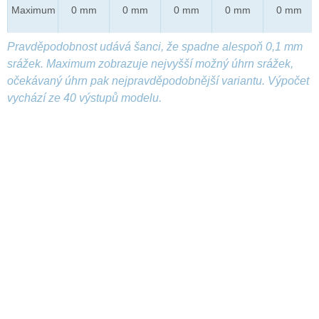
Maximum
0 mm
0 mm
0 mm
0 mm
0 mm
Pravděpodobnost udává šanci, že spadne alespoň 0,1 mm
srážek. Maximum zobrazuje nejvyšší možný úhrn srážek,
očekávaný úhrn pak nejpravděpodobnější variantu. Výpočet
vychází ze 40 výstupů modelu.