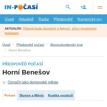
Přejít
na
hlavní
obsah
Úvod
Aktuálně
Radar
Předpověď
Numerický model
Víkend bude slunečný s letními, zítra i tropickými
AKTUALITA:
teplotami
Úvod
Předpověď počasí
Moravskoslezský kraj
Horní Benešov
PŘEDPOVĚĎ POČASÍ
Horní Benešov
Označit jako domovské město
Počasí
Slunce a Měsíc
Kvalita ovzduší