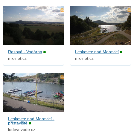
Razová - Vodárna
Leskovec nad Moravicí
mx-net.cz
mx-net.cz
Leskovec nad Moravicí -
přístaviště
lodevevode.cz