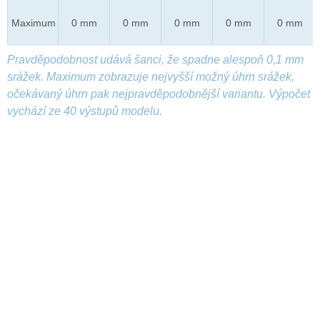
Maximum
0 mm
0 mm
0 mm
0 mm
0 mm
Pravděpodobnost udává šanci, že spadne alespoň 0,1 mm
srážek. Maximum zobrazuje nejvyšší možný úhrn srážek,
očekávaný úhrn pak nejpravděpodobnější variantu. Výpočet
vychází ze 40 výstupů modelu.