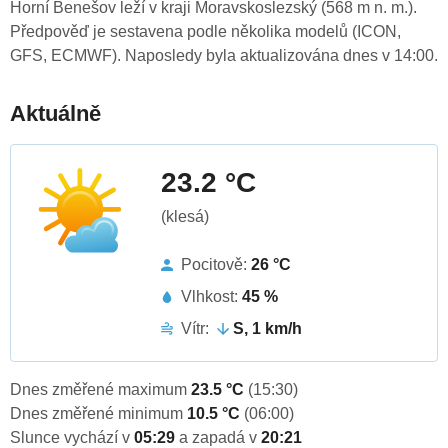
Horní Benešov leží v kraji Moravskoslezský (568 m n. m.).
Předpověď je sestavena podle několika modelů (ICON,
GFS, ECMWF). Naposledy byla aktualizována dnes v 14:00.
Aktuálně
23.2 °C
(klesá)
Pocitově:
26 °C
Vlhkost:
45 %
Vítr:
S, 1 km/h
Dnes změřené maximum
23.5 °C
(15:30)
Dnes změřené minimum
10.5 °C
(06:00)
Slunce vychází v
05:29
a zapadá v
20:21