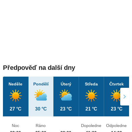
Předpověď na další dny
Neděle
Pondělí
Úterý
Středa
Čtvrtek
27 °C
30 °C
23 °C
21 °C
23 °C
Noc
Ráno
Dopoledne
Odpoledne