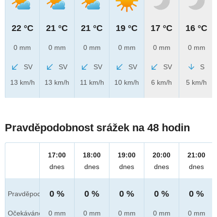
22 °C
21 °C
21 °C
19 °C
17 °C
16 °C
0 mm
0 mm
0 mm
0 mm
0 mm
0 mm
SV
SV
SV
SV
SV
S
13 km/h
13 km/h
11 km/h
10 km/h
6 km/h
5 km/h
Pravděpodobnost srážek na 48 hodin
17:00
18:00
19:00
20:00
21:00
dnes
dnes
dnes
dnes
dnes
0 %
0 %
0 %
0 %
0 %
Pravděpod.
Očekáváno
0 mm
0 mm
0 mm
0 mm
0 mm