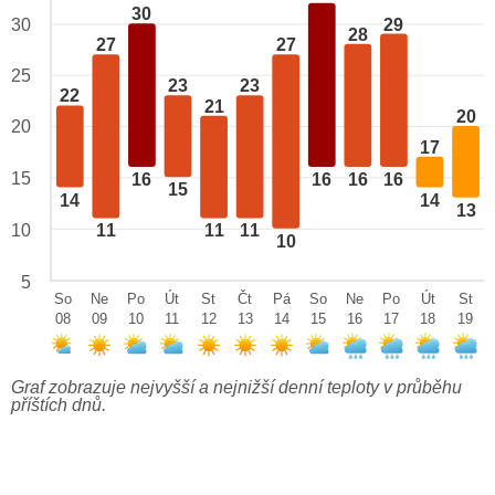
30
29
30
28
27
27
25
23
23
22
21
20
20
17
15
16
16
16
16
15
14
14
13
10
11
11
11
10
5
So
Ne
Po
Út
St
Čt
Pá
So
Ne
Po
Út
St
08
09
10
11
12
13
14
15
16
17
18
19
Graf zobrazuje nejvyšší a nejnižší denní teploty v průběhu
příštích dnů.