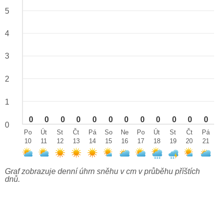
5
4
3
2
1
0
0
0
0
0
0
0
0
0
0
0
0
0
Po
Út
St
Čt
Pá
So
Ne
Po
Út
St
Čt
Pá
10
11
12
13
14
15
16
17
18
19
20
21
Graf zobrazuje denní úhrn sněhu v cm v průběhu příštích
dnů.