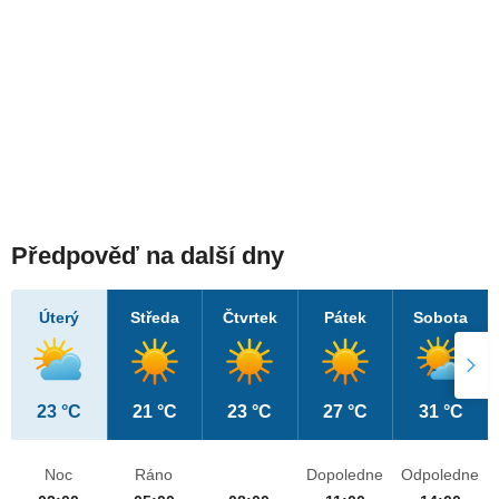
Předpověď na další dny
Úterý
Středa
Čtvrtek
Pátek
Sobota
23 °C
21 °C
23 °C
27 °C
31 °C
Noc
Ráno
Dopoledne
Odpoledne