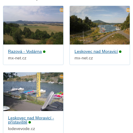
Razová - Vodárna
Leskovec nad Moravicí
mx-net.cz
mx-net.cz
Leskovec nad Moravicí -
přístaviště
lodevevode.cz