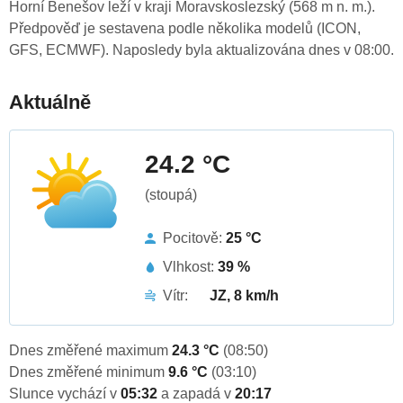
Horní Benešov leží v kraji Moravskoslezský (568 m n. m.).
Předpověď je sestavena podle několika modelů (ICON,
GFS, ECMWF). Naposledy byla aktualizována dnes v 08:00.
Aktuálně
24.2 °C
(stoupá)
Pocitově:
25 °C
Vlhkost:
39 %
Vítr:
JZ, 8 km/h
Dnes změřené maximum
24.3 °C
(08:50)
Dnes změřené minimum
9.6 °C
(03:10)
Slunce vychází v
05:32
a zapadá v
20:17