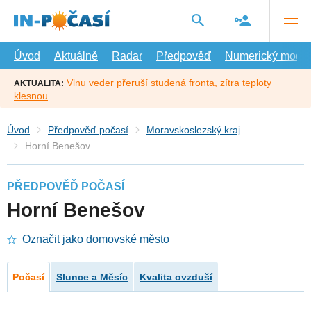
Přejít
na
hlavní
obsah
Úvod
Aktuálně
Radar
Předpověď
Numerický model
Vlnu veder přeruší studená fronta, zítra teploty
AKTUALITA:
klesnou
Úvod
Předpověď počasí
Moravskoslezský kraj
Horní Benešov
PŘEDPOVĚĎ POČASÍ
Horní Benešov
Označit jako domovské město
Počasí
Slunce a Měsíc
Kvalita ovzduší