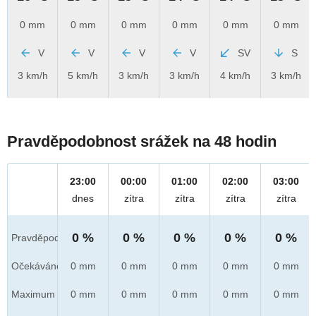
0 mm
0 mm
0 mm
0 mm
0 mm
0 mm
V
V
V
V
SV
S
3 km/h
5 km/h
3 km/h
3 km/h
4 km/h
3 km/h
Pravděpodobnost srážek na 48 hodin
23:00
00:00
01:00
02:00
03:00
dnes
zítra
zítra
zítra
zítra
0 %
0 %
0 %
0 %
0 %
Pravděpod.
Očekáváno
0 mm
0 mm
0 mm
0 mm
0 mm
Maximum
0 mm
0 mm
0 mm
0 mm
0 mm