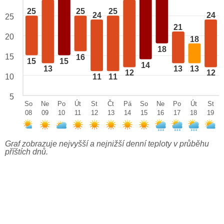
25
25
25
24
24
25
21
20
18
18
15
16
15
15
14
13
13
13
12
12
10
11
11
5
So
Ne
Po
Út
St
Čt
Pá
So
Ne
Po
Út
St
08
09
10
11
12
13
14
15
16
17
18
19
Graf zobrazuje nejvyšší a nejnižší denní teploty v průběhu
příštích dnů.