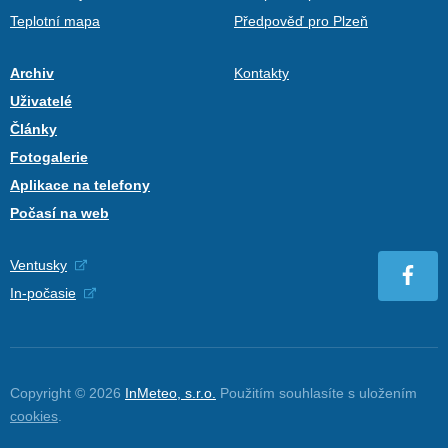
Teplotní mapa
Předpověď pro Plzeň
Archiv
Kontakty
Uživatelé
Články
Fotogalerie
Aplikace na telefony
Počasí na web
Ventusky
In-počasie
Copyright © 2026
InMeteo, s.r.o.
Použitím souhlasíte s uložením
cookies
.