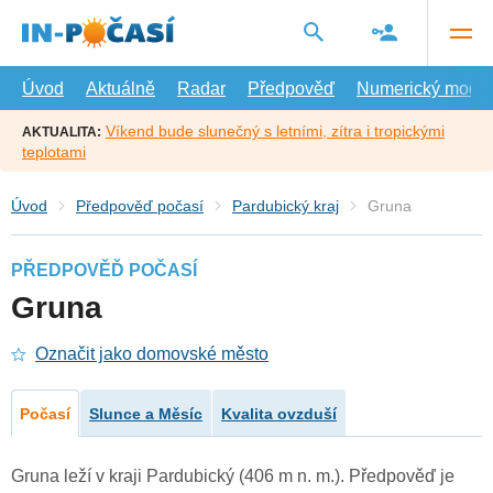
Přejít
na
hlavní
obsah
Úvod
Aktuálně
Radar
Předpověď
Numerický model
Víkend bude slunečný s letními, zítra i tropickými
AKTUALITA:
teplotami
Úvod
Předpověď počasí
Pardubický kraj
Gruna
PŘEDPOVĚĎ POČASÍ
Gruna
Označit jako domovské město
Počasí
Slunce a Měsíc
Kvalita ovzduší
Gruna leží v kraji Pardubický (406 m n. m.). Předpověď je