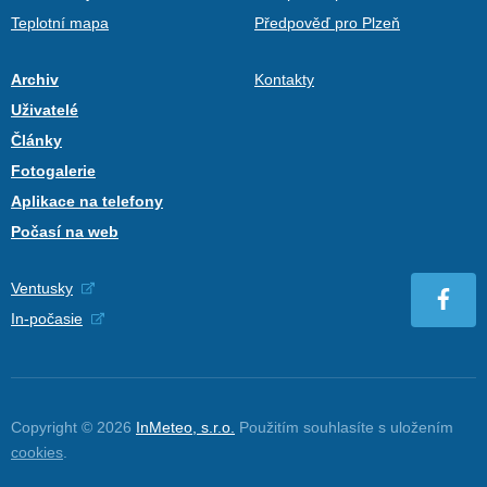
Teplotní mapa
Předpověď pro Plzeň
Archiv
Kontakty
Uživatelé
Články
Fotogalerie
Aplikace na telefony
Počasí na web
Ventusky
In-počasie
Copyright © 2026
InMeteo, s.r.o.
Použitím souhlasíte s uložením
cookies
.