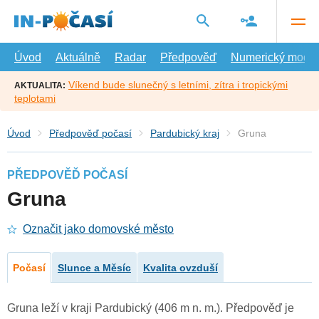
Přejít
na
hlavní
obsah
Úvod
Aktuálně
Radar
Předpověď
Numerický model
Víkend bude slunečný s letními, zítra i tropickými
AKTUALITA:
teplotami
Úvod
Předpověď počasí
Pardubický kraj
Gruna
PŘEDPOVĚĎ POČASÍ
Gruna
Označit jako domovské město
Počasí
Slunce a Měsíc
Kvalita ovzduší
Gruna leží v kraji Pardubický (406 m n. m.). Předpověď je