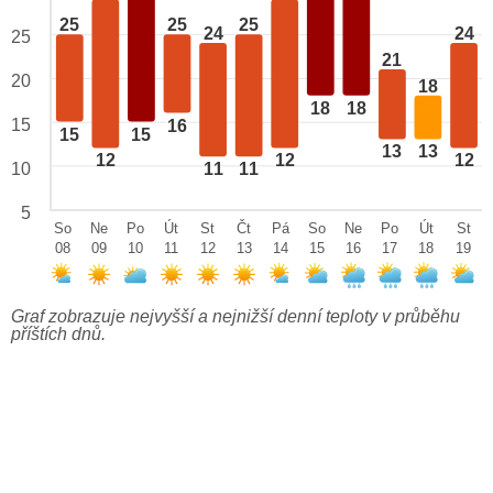
25
25
25
24
24
25
21
20
18
18
18
15
16
15
15
13
13
12
12
12
10
11
11
5
So
Ne
Po
Út
St
Čt
Pá
So
Ne
Po
Út
St
08
09
10
11
12
13
14
15
16
17
18
19
Graf zobrazuje nejvyšší a nejnižší denní teploty v průběhu
příštích dnů.