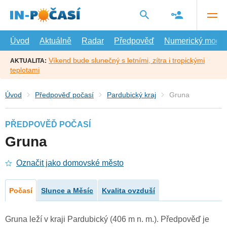
Přejít
na
hlavní
obsah
Úvod
Aktuálně
Radar
Předpověď
Numerický model
Víkend bude slunečný s letními, zítra i tropickými
AKTUALITA:
teplotami
Úvod
Předpověď počasí
Pardubický kraj
Gruna
PŘEDPOVĚĎ POČASÍ
Gruna
Označit jako domovské město
Počasí
Slunce a Měsíc
Kvalita ovzduší
Gruna leží v kraji Pardubický (406 m n. m.). Předpověď je