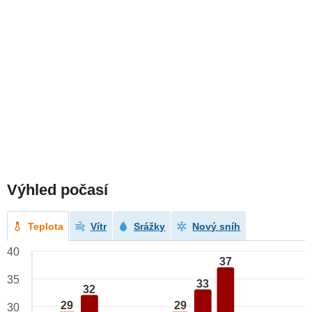
Výhled počasí
Teplota
Vítr
Srážky
Nový sníh
40
37
35
33
32
29
29
30