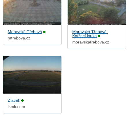
Moravská Třebová
Moravská Třebová-
Knížecí louka
mtrebova.cz
moravskatrebova.cz
Zlatník
lkmk.com