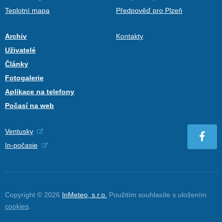
Teplotní mapa
Předpověď pro Plzeň
Archiv
Kontakty
Uživatelé
Články
Fotogalerie
Aplikace na telefony
Počasí na web
Ventusky
In-počasie
Copyright © 2026
InMeteo, s.r.o.
Použitím souhlasíte s uložením
cookies
.