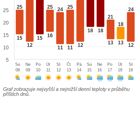
25
25
25
24
24
25
21
20
18
18
18
15
16
15
15
13
13
12
12
12
10
11
11
5
So
Ne
Po
Út
St
Čt
Pá
So
Ne
Po
Út
St
08
09
10
11
12
13
14
15
16
17
18
19
Graf zobrazuje nejvyšší a nejnižší denní teploty v průběhu
příštích dnů.