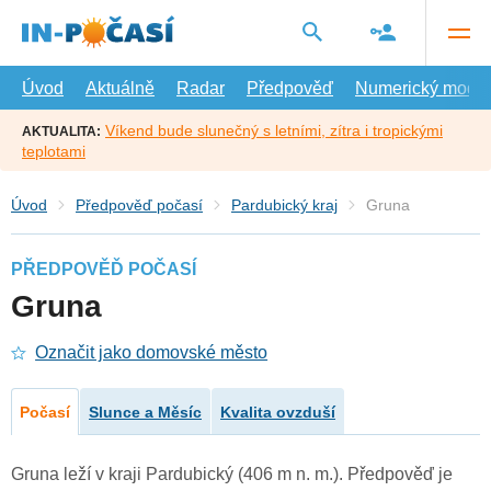
Přejít
na
hlavní
obsah
Úvod
Aktuálně
Radar
Předpověď
Numerický model
Víkend bude slunečný s letními, zítra i tropickými
AKTUALITA:
teplotami
Úvod
Předpověď počasí
Pardubický kraj
Gruna
PŘEDPOVĚĎ POČASÍ
Gruna
Označit jako domovské město
Počasí
Slunce a Měsíc
Kvalita ovzduší
Gruna leží v kraji Pardubický (406 m n. m.). Předpověď je