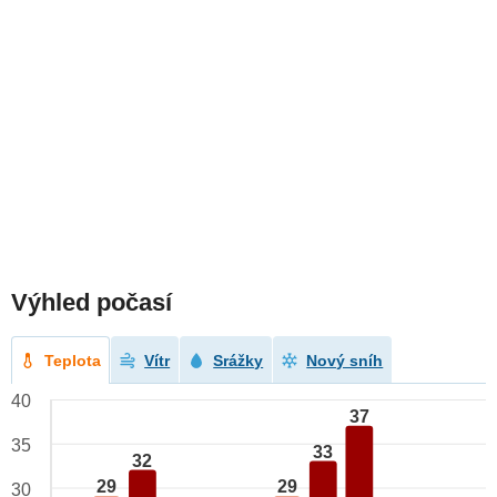
Výhled počasí
Teplota
Vítr
Srážky
Nový sníh
40
37
35
33
32
29
29
30