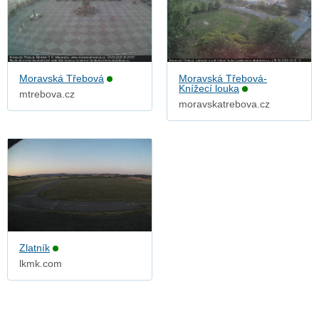
Moravská Třebová
Moravská Třebová-
Knížecí louka
mtrebova.cz
moravskatrebova.cz
Zlatník
lkmk.com