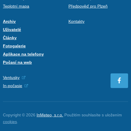
Teplotní mapa
Předpověď pro Plzeň
Archiv
Kontakty
Uživatelé
Články
Fotogalerie
Aplikace na telefony
Počasí na web
Ventusky
In-počasie
Copyright © 2026
InMeteo, s.r.o.
Použitím souhlasíte s uložením
cookies
.