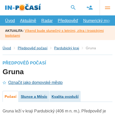
Přejít
na
hlavní
obsah
Úvod
Aktuálně
Radar
Předpověď
Numerický model
Víkend bude slunečný s letními, zítra i tropickými
AKTUALITA:
teplotami
Úvod
Předpověď počasí
Pardubický kraj
Gruna
PŘEDPOVĚĎ POČASÍ
Gruna
Označit jako domovské město
Počasí
Slunce a Měsíc
Kvalita ovzduší
Gruna leží v kraji Pardubický (406 m n. m.). Předpověď je