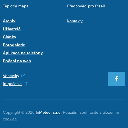
Teplotní mapa
Předpověď pro Plzeň
Archiv
Kontakty
Uživatelé
Články
Fotogalerie
Aplikace na telefony
Počasí na web
Ventusky
In-počasie
Copyright © 2026
InMeteo, s.r.o.
Použitím souhlasíte s uložením
cookies
.