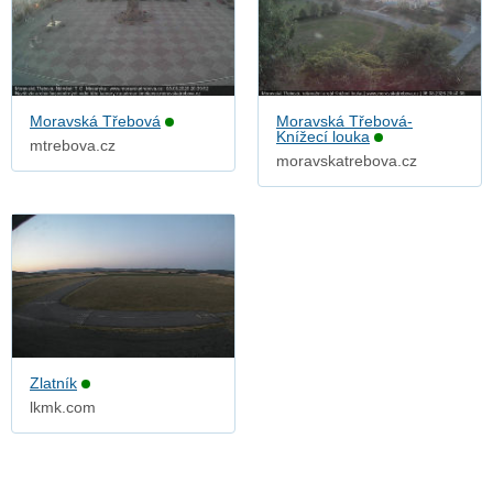
Moravská Třebová
Moravská Třebová-
Knížecí louka
mtrebova.cz
moravskatrebova.cz
Zlatník
lkmk.com