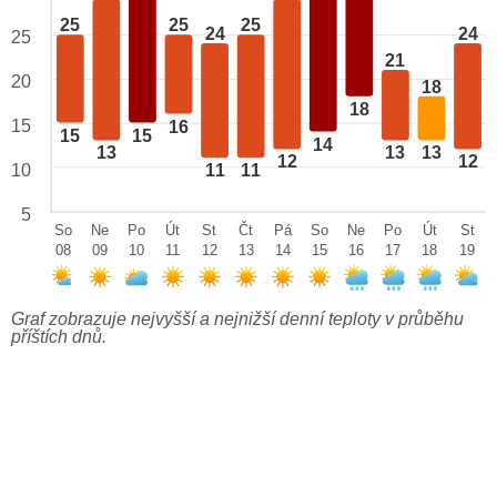
25
25
25
24
24
25
21
20
18
18
15
16
15
15
14
13
13
13
12
12
10
11
11
5
So
Ne
Po
Út
St
Čt
Pá
So
Ne
Po
Út
St
08
09
10
11
12
13
14
15
16
17
18
19
Graf zobrazuje nejvyšší a nejnižší denní teploty v průběhu
příštích dnů.