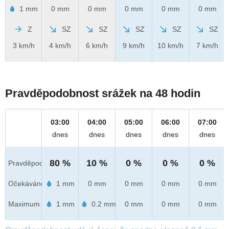
1 mm
0 mm
0 mm
0 mm
0 mm
0 mm
Z
SZ
SZ
SZ
SZ
SZ
3 km/h
4 km/h
6 km/h
9 km/h
10 km/h
7 km/h
Pravděpodobnost srážek na 48 hodin
03:00
04:00
05:00
06:00
07:00
dnes
dnes
dnes
dnes
dnes
80 %
10 %
0 %
0 %
0 %
Pravděpod.
Očekáváno
1 mm
0 mm
0 mm
0 mm
0 mm
Maximum
1 mm
0.2 mm
0 mm
0 mm
0 mm