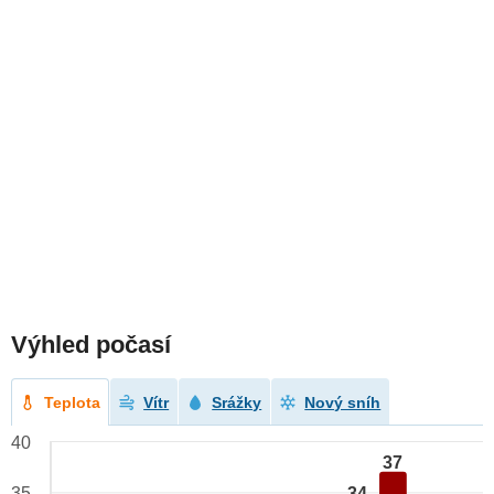
Výhled počasí
Teplota
Vítr
Srážky
Nový sníh
40
37
34
35