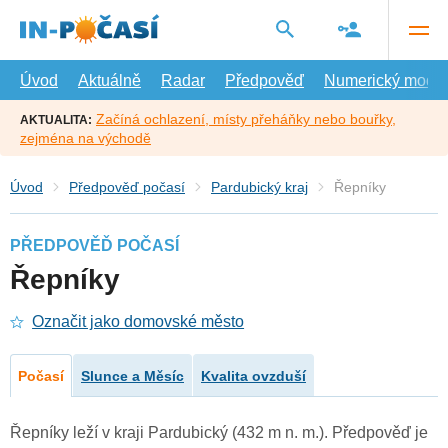
Přejít
na
hlavní
obsah
Úvod
Aktuálně
Radar
Předpověď
Numerický model
Začíná ochlazení, místy přeháňky nebo bouřky,
AKTUALITA:
zejména na východě
Úvod
Předpověď počasí
Pardubický kraj
Řepníky
PŘEDPOVĚĎ POČASÍ
Řepníky
Označit jako domovské město
Počasí
Slunce a Měsíc
Kvalita ovzduší
Řepníky leží v kraji Pardubický (432 m n. m.). Předpověď je