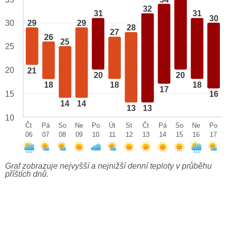
32
31
31
30
29
29
30
28
27
26
25
25
20
21
20
20
18
18
18
17
15
16
14
14
13
13
10
Čt
Pá
So
Ne
Po
Út
St
Čt
Pá
So
Ne
Po
06
07
08
09
10
11
12
13
14
15
16
17
Graf zobrazuje nejvyšší a nejnižší denní teploty v průběhu
příštích dnů.