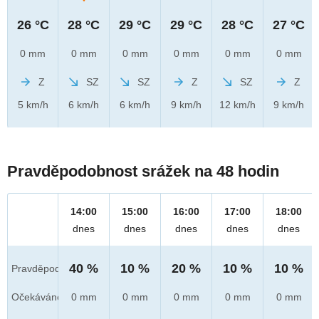
26 °C
28 °C
29 °C
29 °C
28 °C
27 °C
0 mm
0 mm
0 mm
0 mm
0 mm
0 mm
Z
SZ
SZ
Z
SZ
Z
5 km/h
6 km/h
6 km/h
9 km/h
12 km/h
9 km/h
Pravděpodobnost srážek na 48 hodin
14:00
15:00
16:00
17:00
18:00
dnes
dnes
dnes
dnes
dnes
40 %
10 %
20 %
10 %
10 %
Pravděpod.
Očekáváno
0 mm
0 mm
0 mm
0 mm
0 mm