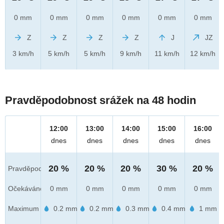
0 mm
0 mm
0 mm
0 mm
0 mm
0 mm
Z
Z
Z
Z
J
JZ
3 km/h
5 km/h
5 km/h
9 km/h
11 km/h
12 km/h
Pravděpodobnost srážek na 48 hodin
12:00
13:00
14:00
15:00
16:00
dnes
dnes
dnes
dnes
dnes
20 %
20 %
20 %
30 %
20 %
Pravděpod.
Očekáváno
0 mm
0 mm
0 mm
0 mm
0 mm
Maximum
0.2 mm
0.2 mm
0.3 mm
0.4 mm
1 mm