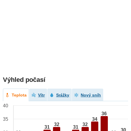
Výhled počasí
Teplota
Vítr
Srážky
Nový sníh
40
36
34
35
32
32
31
31
30