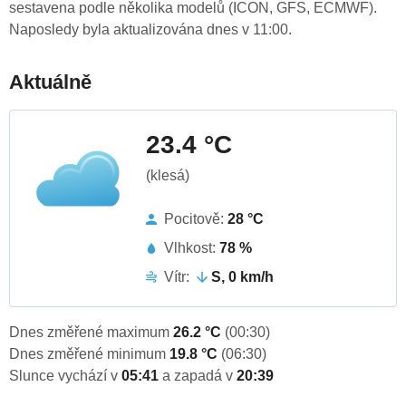
sestavena podle několika modelů (ICON, GFS, ECMWF).
Naposledy byla aktualizována dnes v 11:00.
Aktuálně
23.4 °C
(klesá)
Pocitově:
28 °C
Vlhkost:
78 %
Vítr:
S, 0 km/h
Dnes změřené maximum
26.2 °C
(00:30)
Dnes změřené minimum
19.8 °C
(06:30)
Slunce vychází v
05:41
a zapadá v
20:39