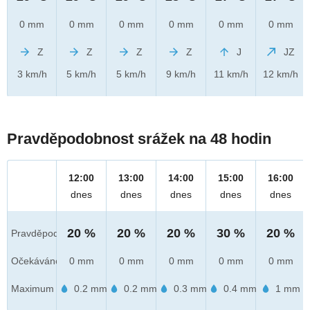
0 mm
0 mm
0 mm
0 mm
0 mm
0 mm
Z
Z
Z
Z
J
JZ
3 km/h
5 km/h
5 km/h
9 km/h
11 km/h
12 km/h
Pravděpodobnost srážek na 48 hodin
12:00
13:00
14:00
15:00
16:00
dnes
dnes
dnes
dnes
dnes
20 %
20 %
20 %
30 %
20 %
Pravděpod.
Očekáváno
0 mm
0 mm
0 mm
0 mm
0 mm
Maximum
0.2 mm
0.2 mm
0.3 mm
0.4 mm
1 mm