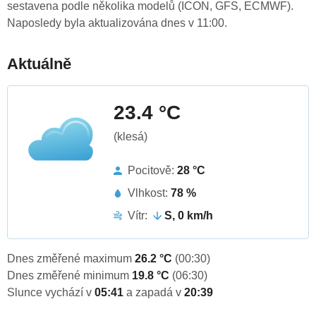
sestavena podle několika modelů (ICON, GFS, ECMWF).
Naposledy byla aktualizována dnes v 11:00.
Aktuálně
23.4 °C
(klesá)
Pocitově:
28 °C
Vlhkost:
78 %
Vítr:
S, 0 km/h
Dnes změřené maximum
26.2 °C
(00:30)
Dnes změřené minimum
19.8 °C
(06:30)
Slunce vychází v
05:41
a zapadá v
20:39