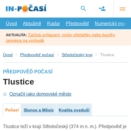
Přejít
na
hlavní
obsah
Úvod
Aktuálně
Radar
Předpověď
Numerický model
Začíná ochlazení, místy přeháňky nebo bouřky,
AKTUALITA:
zejména na východě
Úvod
Předpověď počasí
Středočeský kraj
Tlustice
PŘEDPOVĚĎ POČASÍ
Tlustice
Označit jako domovské město
Počasí
Slunce a Měsíc
Kvalita ovzduší
Tlustice leží v kraji Středočeský (374 m n. m.). Předpověď je