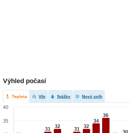
Výhled počasí
Teplota
Vítr
Srážky
Nový sníh
40
36
34
35
32
32
31
31
30