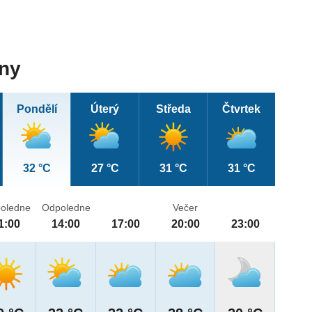
dny
Pondělí
Úterý
Středa
Čtvrtek
32 °C
27 °C
31 °C
31 °C
oledne
Odpoledne
Večer
1:00
14:00
17:00
20:00
23:00