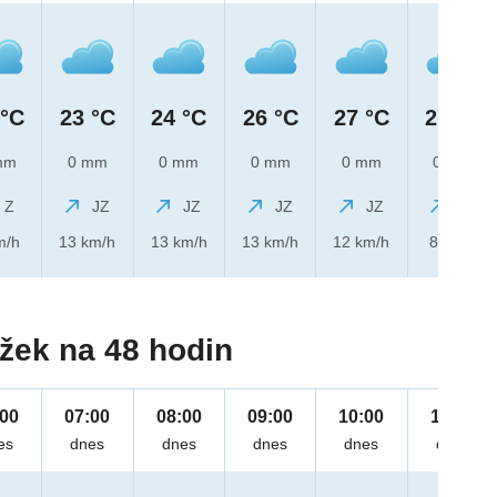
 °C
23 °C
24 °C
26 °C
27 °C
27 °C
mm
0 mm
0 mm
0 mm
0 mm
0 mm
Z
JZ
JZ
JZ
JZ
JZ
m/h
13 km/h
13 km/h
13 km/h
12 km/h
8 km/h
žek na 48 hodin
:00
07:00
08:00
09:00
10:00
11:00
es
dnes
dnes
dnes
dnes
dnes