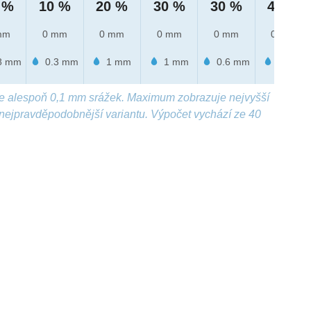
 %
10 %
20 %
30 %
30 %
40 %
mm
0 mm
0 mm
0 mm
0 mm
0 mm
8 mm
0.3 mm
1 mm
1 mm
0.6 mm
1 mm
e alespoň 0,1 mm srážek. Maximum zobrazuje nejvyšší
nejpravděpodobnější variantu. Výpočet vychází ze 40