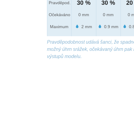
30 %
30 %
20
Pravděpod.
Očekáváno
0 mm
0 mm
0 
Maximum
2 mm
0.9 mm
0.
Pravděpodobnost udává šanci, že spadn
možný úhrn srážek, očekávaný úhrn pak 
výstupů modelu.