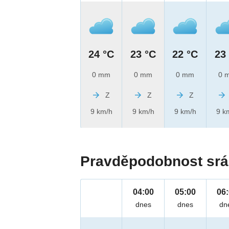
24 °C
23 °C
22 °C
23
0 mm
0 mm
0 mm
0 
Z
Z
Z
9 km/h
9 km/h
9 km/h
9 k
Pravděpodobnost srá
04:00
05:00
06
dnes
dnes
dn