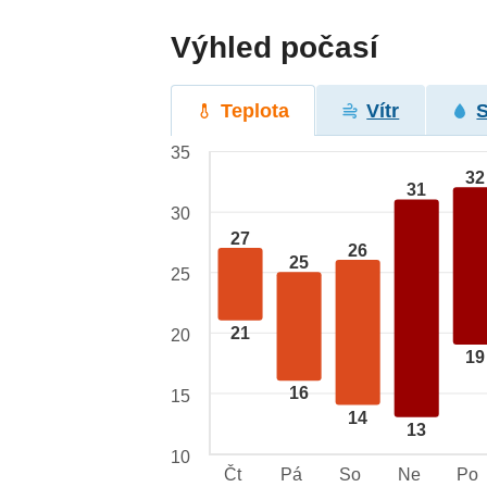
Výhled počasí
Teplota
Vítr
35
32
31
30
27
26
25
25
21
20
19
16
15
14
13
10
Čt
Pá
So
Ne
Po