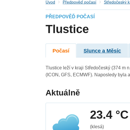
Úvod
Předpověď počasí
Středočeský k
PŘEDPOVĚĎ POČASÍ
Tlustice
Počasí
Slunce a Měsíc
Tlustice leží v kraji Středočeský (374 m
(ICON, GFS, ECMWF). Naposledy byla ak
Aktuálně
23.4 °C
(klesá)