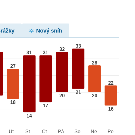
Srážky
Nový sníh
33
32
31
31
28
27
22
21
20
20
18
17
16
14
Út
St
Čt
Pá
So
Ne
Po