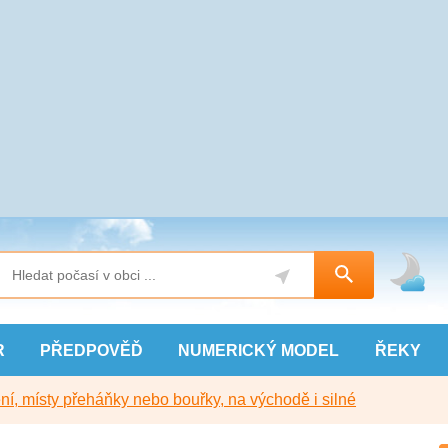
R
PŘEDPOVĚĎ
NUMERICKÝ
MODEL
ŘEKY
í, místy přeháňky nebo bouřky, na východě i silné