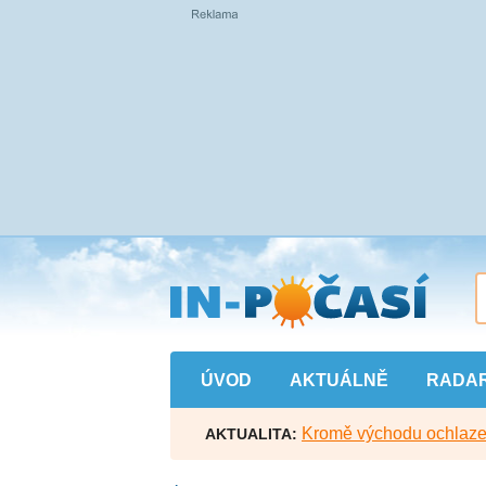
Přejít
na
hlavní
obsah
ÚVOD
AKTUÁLNĚ
RADA
Kromě východu ochlazen
AKTUALITA: