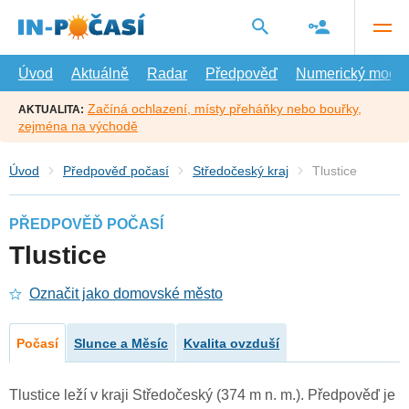
Přejít
na
hlavní
obsah
Úvod
Aktuálně
Radar
Předpověď
Numerický model
Začíná ochlazení, místy přeháňky nebo bouřky,
AKTUALITA:
zejména na východě
Úvod
Předpověď počasí
Středočeský kraj
Tlustice
PŘEDPOVĚĎ POČASÍ
Tlustice
Označit jako domovské město
Počasí
Slunce a Měsíc
Kvalita ovzduší
Tlustice leží v kraji Středočeský (374 m n. m.). Předpověď je