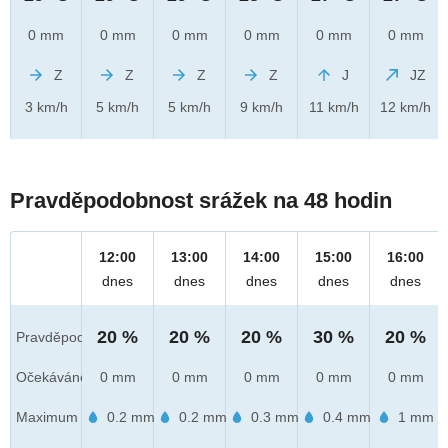
0 mm
0 mm
0 mm
0 mm
0 mm
0 mm
Z
Z
Z
Z
J
JZ
3 km/h
5 km/h
5 km/h
9 km/h
11 km/h
12 km/h
Pravděpodobnost srážek na 48 hodin
12:00
13:00
14:00
15:00
16:00
dnes
dnes
dnes
dnes
dnes
20 %
20 %
20 %
30 %
20 %
Pravděpod.
Očekáváno
0 mm
0 mm
0 mm
0 mm
0 mm
Maximum
0.2 mm
0.2 mm
0.3 mm
0.4 mm
1 mm