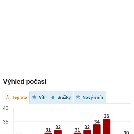
Výhled počasí
Teplota
Vítr
Srážky
Nový sníh
40
36
34
35
32
32
31
31
30