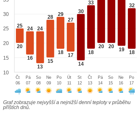
33
32
30
29
30
28
27
25
25
24
24
20
20
20
20
19
18
18
18
17
15
16
15
14
13
10
Čt
Pá
So
Ne
Po
Út
St
Čt
Pá
So
Ne
Po
06
07
08
09
10
11
12
13
14
15
16
17
Graf zobrazuje nejvyšší a nejnižší denní teploty v průběhu
příštích dnů.