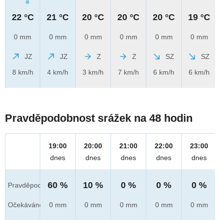
22 °C
21 °C
20 °C
20 °C
20 °C
19 °C
0 mm
0 mm
0 mm
0 mm
0 mm
0 mm
JZ
JZ
Z
Z
SZ
SZ
8 km/h
4 km/h
3 km/h
7 km/h
6 km/h
6 km/h
Pravděpodobnost srážek na 48 hodin
19:00
20:00
21:00
22:00
23:00
dnes
dnes
dnes
dnes
dnes
60 %
10 %
0 %
0 %
0 %
Pravděpod.
Očekáváno
0 mm
0 mm
0 mm
0 mm
0 mm