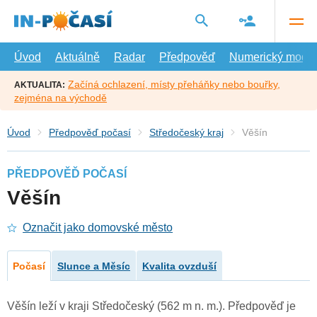
Přejít
na
hlavní
obsah
Úvod
Aktuálně
Radar
Předpověď
Numerický model
Začíná ochlazení, místy přeháňky nebo bouřky,
AKTUALITA:
zejména na východě
Úvod
Předpověď počasí
Středočeský kraj
Věšín
PŘEDPOVĚĎ POČASÍ
Věšín
Označit jako domovské město
Počasí
Slunce a Měsíc
Kvalita ovzduší
Věšín leží v kraji Středočeský (562 m n. m.). Předpověď je