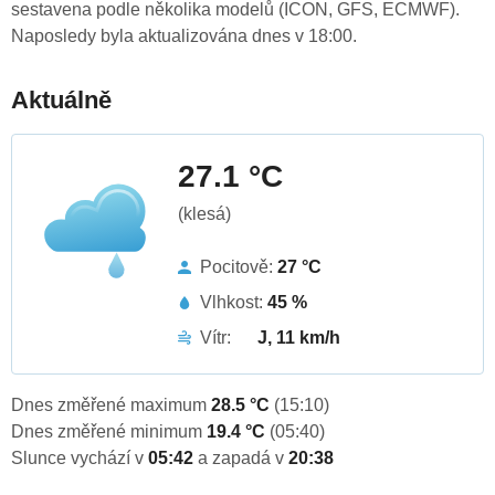
sestavena podle několika modelů (ICON, GFS, ECMWF).
Naposledy byla aktualizována dnes v 18:00.
Aktuálně
27.1 °C
(klesá)
Pocitově:
27 °C
Vlhkost:
45 %
Vítr:
J, 11 km/h
Dnes změřené maximum
28.5 °C
(15:10)
Dnes změřené minimum
19.4 °C
(05:40)
Slunce vychází v
05:42
a zapadá v
20:38