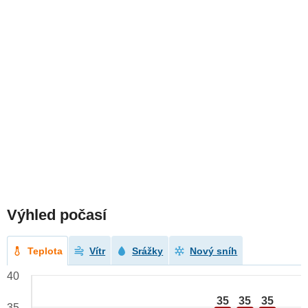
Výhled počasí
Teplota
Vítr
Srážky
Nový sníh
40
35
35
35
35