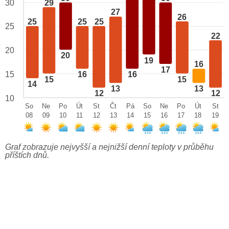
29
30
27
26
25
25
25
25
22
20
20
19
16
17
15
16
16
15
15
14
13
13
12
12
10
So
Ne
Po
Út
St
Čt
Pá
So
Ne
Po
Út
St
08
09
10
11
12
13
14
15
16
17
18
19
Graf zobrazuje nejvyšší a nejnižší denní teploty v průběhu
příštích dnů.