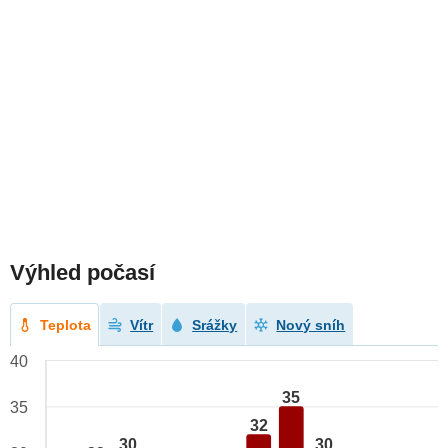
Výhled počasí
Teplota
Vítr
Srážky
Nový sníh
40
35
35
32
30
30