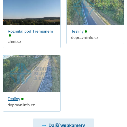
Rožmitál pod Třemšínem
Teslíny
dopravniinfo.cz
chmi.cz
Teslíny
dopravniinfo.cz
Další webkamery