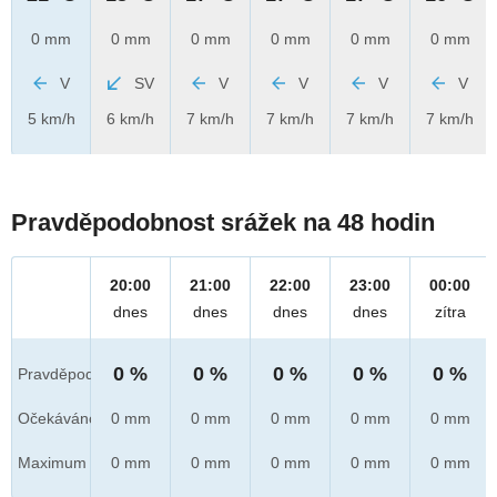
0 mm
0 mm
0 mm
0 mm
0 mm
0 mm
V
SV
V
V
V
V
5 km/h
6 km/h
7 km/h
7 km/h
7 km/h
7 km/h
Pravděpodobnost srážek na 48 hodin
20:00
21:00
22:00
23:00
00:00
dnes
dnes
dnes
dnes
zítra
0 %
0 %
0 %
0 %
0 %
Pravděpod.
Očekáváno
0 mm
0 mm
0 mm
0 mm
0 mm
Maximum
0 mm
0 mm
0 mm
0 mm
0 mm