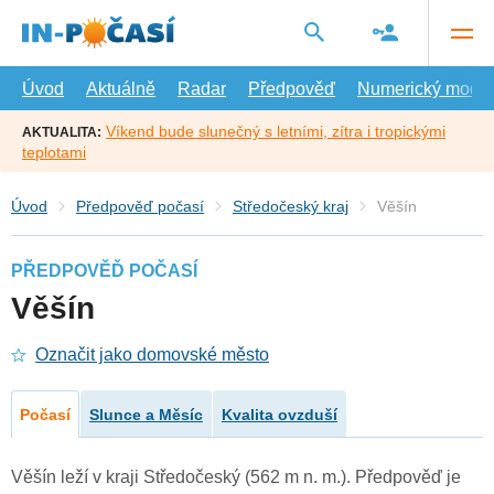
Přejít
na
hlavní
obsah
Úvod
Aktuálně
Radar
Předpověď
Numerický model
Víkend bude slunečný s letními, zítra i tropickými
AKTUALITA:
teplotami
Úvod
Předpověď počasí
Středočeský kraj
Věšín
PŘEDPOVĚĎ POČASÍ
Věšín
Označit jako domovské město
Počasí
Slunce a Měsíc
Kvalita ovzduší
Věšín leží v kraji Středočeský (562 m n. m.). Předpověď je