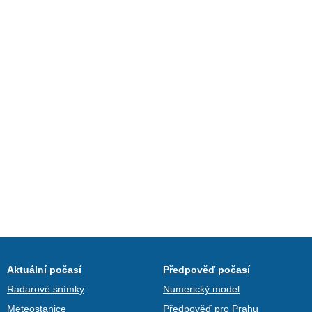
Aktuální počasí
Předpověď počasí
Radarové snímky
Numerický model
Meteostanice
Předpověď pro Prahu