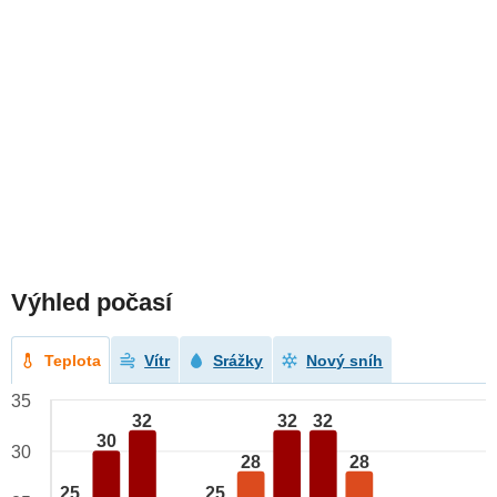
Výhled počasí
Teplota
Vítr
Srážky
Nový sníh
35
32
32
32
30
30
28
28
25
25