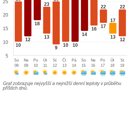
25
23
22
22
20
17
18
17
15
16
14
13
13
12
12
10
10
10
10
9
5
So
Ne
Po
Út
St
Čt
Pá
So
Ne
Po
Út
St
08
09
10
11
12
13
14
15
16
17
18
19
Graf zobrazuje nejvyšší a nejnižší denní teploty v průběhu
příštích dnů.