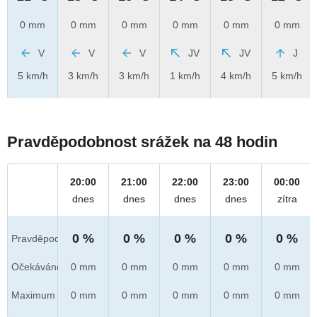
0 mm
0 mm
0 mm
0 mm
0 mm
0 mm
V
V
V
JV
JV
J
5 km/h
3 km/h
3 km/h
1 km/h
4 km/h
5 km/h
Pravděpodobnost srážek na 48 hodin
20:00
21:00
22:00
23:00
00:00
dnes
dnes
dnes
dnes
zítra
0 %
0 %
0 %
0 %
0 %
Pravděpod.
Očekáváno
0 mm
0 mm
0 mm
0 mm
0 mm
Maximum
0 mm
0 mm
0 mm
0 mm
0 mm