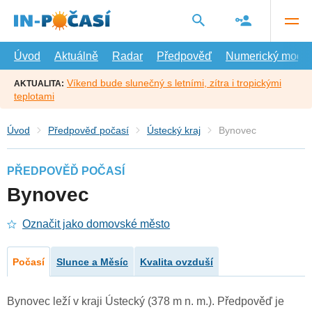
Přejít
na
hlavní
obsah
Úvod
Aktuálně
Radar
Předpověď
Numerický model
Víkend bude slunečný s letními, zítra i tropickými
AKTUALITA:
teplotami
Úvod
Předpověď počasí
Ústecký kraj
Bynovec
PŘEDPOVĚĎ POČASÍ
Bynovec
Označit jako domovské město
Počasí
Slunce a Měsíc
Kvalita ovzduší
Bynovec leží v kraji Ústecký (378 m n. m.). Předpověď je