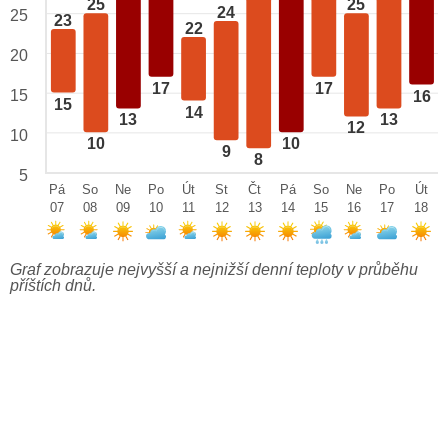
25
25
24
25
23
22
20
17
17
15
16
15
14
13
13
12
10
10
10
9
8
5
Pá
So
Ne
Po
Út
St
Čt
Pá
So
Ne
Po
Út
07
08
09
10
11
12
13
14
15
16
17
18
Graf zobrazuje nejvyšší a nejnižší denní teploty v průběhu
příštích dnů.