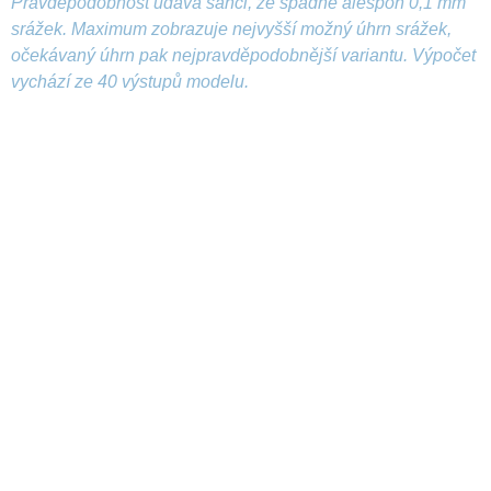
Pravděpodobnost udává šanci, že spadne alespoň 0,1 mm
srážek. Maximum zobrazuje nejvyšší možný úhrn srážek,
očekávaný úhrn pak nejpravděpodobnější variantu. Výpočet
vychází ze 40 výstupů modelu.