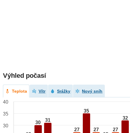
Výhled počasí
Teplota
Vítr
Srážky
Nový sníh
40
35
35
32
31
30
30
27
27
27