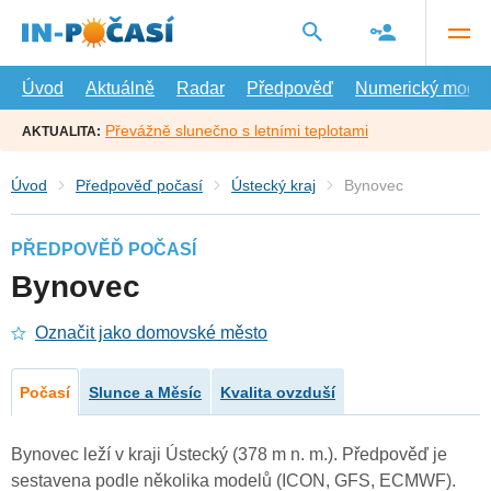
Přejít
na
hlavní
obsah
Úvod
Aktuálně
Radar
Předpověď
Numerický model
Převážně slunečno s letními teplotami
AKTUALITA:
Úvod
Předpověď počasí
Ústecký kraj
Bynovec
PŘEDPOVĚĎ POČASÍ
Bynovec
Označit jako domovské město
Počasí
Slunce a Měsíc
Kvalita ovzduší
Bynovec leží v kraji Ústecký (378 m n. m.). Předpověď je
sestavena podle několika modelů (ICON, GFS, ECMWF).