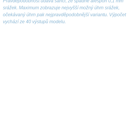
Pravděpodobnost udává šanci, že spadne alespoň 0,1 mm
srážek. Maximum zobrazuje nejvyšší možný úhrn srážek,
očekávaný úhrn pak nejpravděpodobnější variantu. Výpočet
vychází ze 40 výstupů modelu.