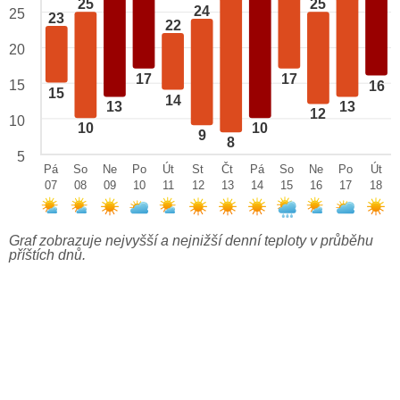
25
25
24
25
23
22
20
17
17
15
16
15
14
13
13
12
10
10
10
9
8
5
Pá
So
Ne
Po
Út
St
Čt
Pá
So
Ne
Po
Út
07
08
09
10
11
12
13
14
15
16
17
18
Graf zobrazuje nejvyšší a nejnižší denní teploty v průběhu
příštích dnů.