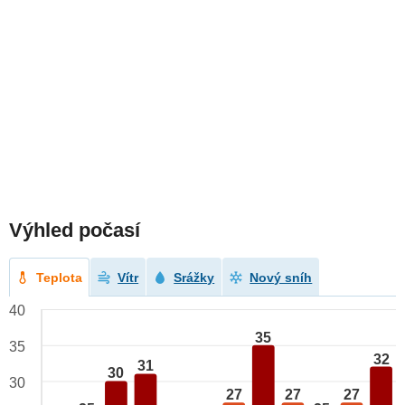
Výhled počasí
Teplota
Vítr
Srážky
Nový sníh
40
35
35
32
31
30
30
27
27
27