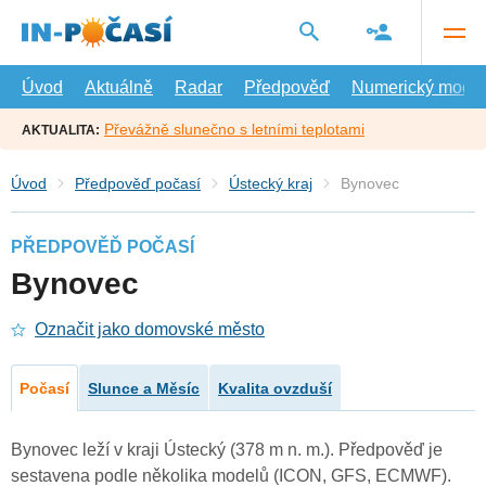
Přejít
na
hlavní
obsah
Úvod
Aktuálně
Radar
Předpověď
Numerický model
Převážně slunečno s letními teplotami
AKTUALITA:
Úvod
Předpověď počasí
Ústecký kraj
Bynovec
PŘEDPOVĚĎ POČASÍ
Bynovec
Označit jako domovské město
Počasí
Slunce a Měsíc
Kvalita ovzduší
Bynovec leží v kraji Ústecký (378 m n. m.). Předpověď je
sestavena podle několika modelů (ICON, GFS, ECMWF).