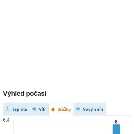
Výhled počasí
Teplota
Vítr
Srážky
Nový sníh
6.4
6