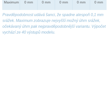
Maximum
0 mm
0 mm
0 mm
0 mm
0 mm
Pravděpodobnost udává šanci, že spadne alespoň 0,1 mm
srážek. Maximum zobrazuje nejvyšší možný úhrn srážek,
očekávaný úhrn pak nejpravděpodobnější variantu. Výpočet
vychází ze 40 výstupů modelu.