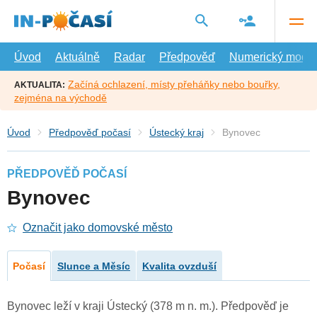
Přejít
na
hlavní
obsah
Úvod
Aktuálně
Radar
Předpověď
Numerický model
Začíná ochlazení, místy přeháňky nebo bouřky,
AKTUALITA:
zejména na východě
Úvod
Předpověď počasí
Ústecký kraj
Bynovec
PŘEDPOVĚĎ POČASÍ
Bynovec
Označit jako domovské město
Počasí
Slunce a Měsíc
Kvalita ovzduší
Bynovec leží v kraji Ústecký (378 m n. m.). Předpověď je