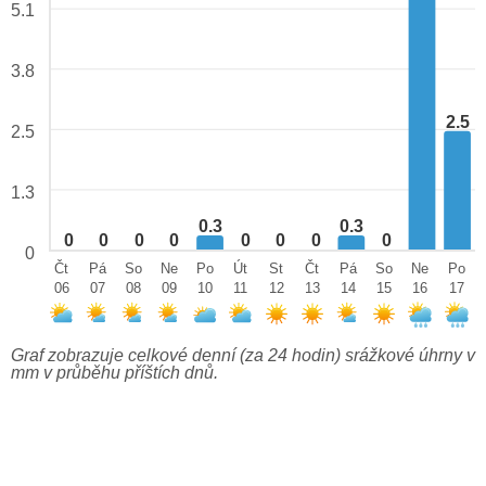
5.1
3.8
2.5
2.5
1.3
0.3
0.3
0
0
0
0
0
0
0
0
0
Čt
Pá
So
Ne
Po
Út
St
Čt
Pá
So
Ne
Po
06
07
08
09
10
11
12
13
14
15
16
17
Graf zobrazuje celkové denní (za 24 hodin) srážkové úhrny v
mm v průběhu příštích dnů.