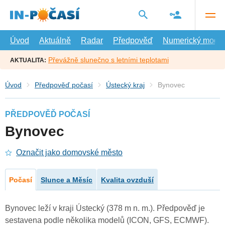
Přejít
na
hlavní
obsah
Úvod
Aktuálně
Radar
Předpověď
Numerický model
Převážně slunečno s letními teplotami
AKTUALITA:
Úvod
Předpověď počasí
Ústecký kraj
Bynovec
PŘEDPOVĚĎ POČASÍ
Bynovec
Označit jako domovské město
Počasí
Slunce a Měsíc
Kvalita ovzduší
Bynovec leží v kraji Ústecký (378 m n. m.). Předpověď je
sestavena podle několika modelů (ICON, GFS, ECMWF).