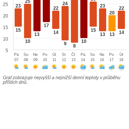
25
24
25
23
23
22
22
20
20
17
15
15
15
14
14
13
13
13
10
10
10
9
8
5
Pá
So
Ne
Po
Út
St
Čt
Pá
So
Ne
Po
Út
07
08
09
10
11
12
13
14
15
16
17
18
Graf zobrazuje nejvyšší a nejnižší denní teploty v průběhu
příštích dnů.