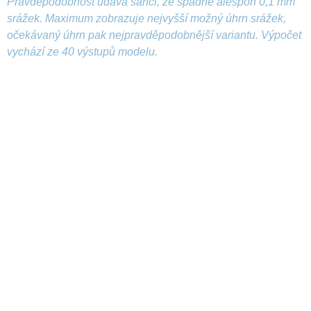
Pravděpodobnost udává šanci, že spadne alespoň 0,1 mm
srážek. Maximum zobrazuje nejvyšší možný úhrn srážek,
očekávaný úhrn pak nejpravděpodobnější variantu. Výpočet
vychází ze 40 výstupů modelu.