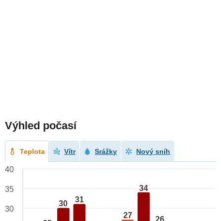
Výhled počasí
Teplota
Vítr
Srážky
Nový sníh
40
34
35
31
30
30
27
26