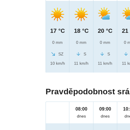
17 °C
18 °C
20 °C
21
0 mm
0 mm
0 mm
0 
SZ
S
S
10 km/h
11 km/h
11 km/h
11 
Pravděpodobnost srá
08:00
09:00
10
dnes
dnes
dn