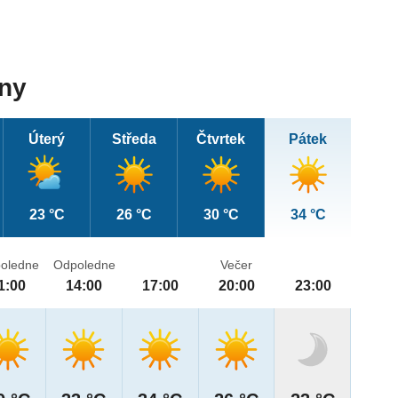
dny
Úterý
Středa
Čtvrtek
Pátek
23 °C
26 °C
30 °C
34 °C
oledne
Odpoledne
Večer
1:00
14:00
17:00
20:00
23:00