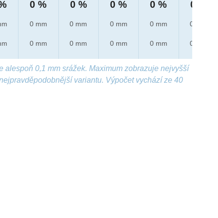
 %
0 %
0 %
0 %
0 %
0 %
mm
0 mm
0 mm
0 mm
0 mm
0 mm
mm
0 mm
0 mm
0 mm
0 mm
0 mm
e alespoň 0,1 mm srážek. Maximum zobrazuje nejvyšší
nejpravděpodobnější variantu. Výpočet vychází ze 40