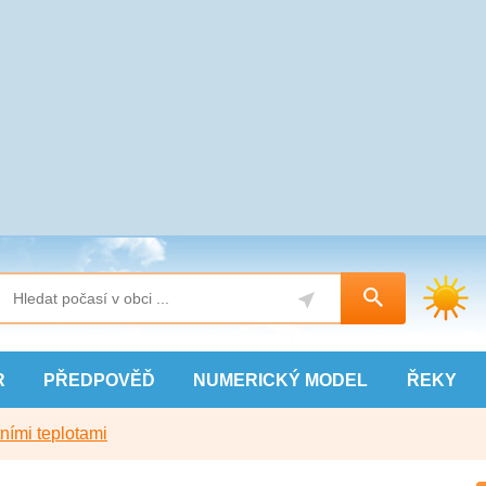
R
PŘEDPOVĚĎ
NUMERICKÝ
MODEL
ŘEKY
ními teplotami