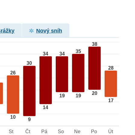
Srážky
Nový sníh
38
35
34
34
30
28
26
20
19
19
17
14
10
9
St
Čt
Pá
So
Ne
Po
Út