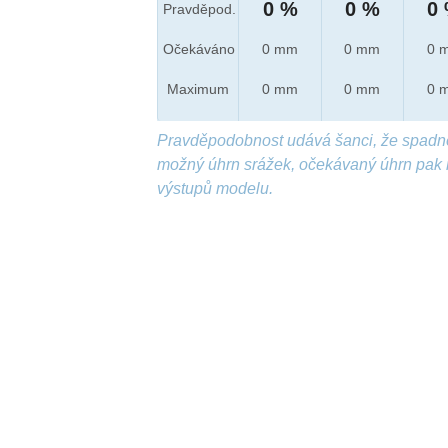
0 %
0 %
0
Pravděpod.
Očekáváno
0 mm
0 mm
0 
Maximum
0 mm
0 mm
0 
Pravděpodobnost udává šanci, že spadn
možný úhrn srážek, očekávaný úhrn pak 
výstupů modelu.