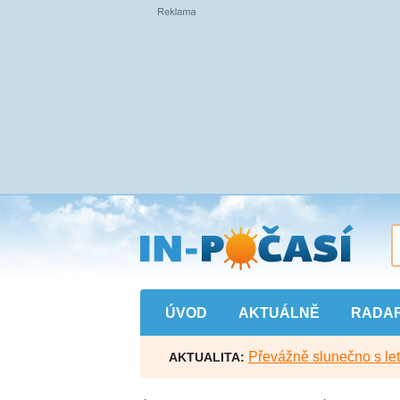
Přejít
na
hlavní
obsah
ÚVOD
AKTUÁLNĚ
RADA
Převážně slunečno s let
AKTUALITA: