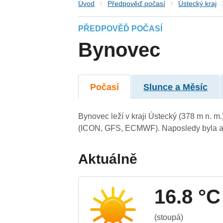
Úvod
Předpověď počasí
Ústecký kraj
PŘEDPOVĚĎ POČASÍ
Bynovec
Počasí
Slunce a Měsíc
Bynovec leží v kraji Ústecký (378 m n. m
(ICON, GFS, ECMWF). Naposledy byla ak
Aktuálně
16.8 °C
(stoupá)