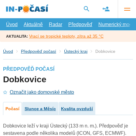
Přejít
na
hlavní
obsah
Úvod
Aktuálně
Radar
Předpověď
Numerický model
Vrací se tropické teploty, zítra až 35 °C
AKTUALITA:
Úvod
Předpověď počasí
Ústecký kraj
Dobkovice
PŘEDPOVĚĎ POČASÍ
Dobkovice
Označit jako domovské město
Počasí
Slunce a Měsíc
Kvalita ovzduší
Dobkovice leží v kraji Ústecký (133 m n. m.). Předpověď je
sestavena podle několika modelů (ICON, GFS, ECMWF).