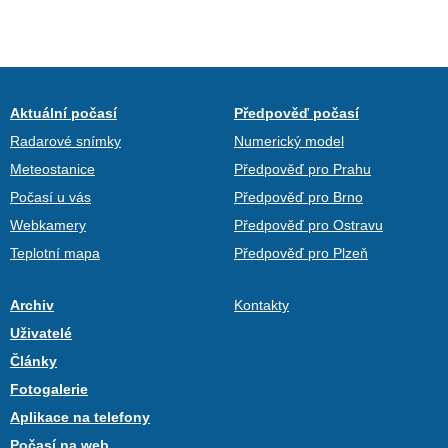
Aktuální počasí
Předpověď počasí
Radarové snímky
Numerický model
Meteostanice
Předpověď pro Prahu
Počasí u vás
Předpověď pro Brno
Webkamery
Předpověď pro Ostravu
Teplotní mapa
Předpověď pro Plzeň
Archiv
Kontakty
Uživatelé
Články
Fotogalerie
Aplikace na telefony
Počasí na web