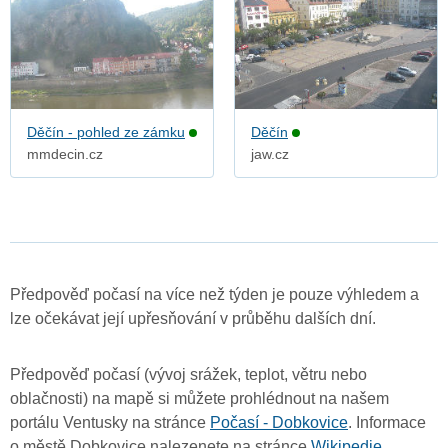
Děčín - pohled ze zámku
Děčín
mmdecin.cz
jaw.cz
Předpověď počasí na více než týden je pouze výhledem a
lze očekávat její upřesňování v průběhu dalších dní.
Předpověď počasí (vývoj srážek, teplot, větru nebo
oblačnosti) na mapě si můžete prohlédnout na našem
portálu Ventusky na stránce
Počasí - Dobkovice
. Informace
o městě Dobkovice nalezenete na stránce
Wikipedie
.