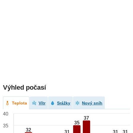
Výhled počasí
Teplota
Vítr
Srážky
Nový sníh
40
37
35
35
32
31
31
31