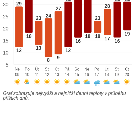
29
30
28
27
24
25
23
23
20
19
18
18
18
17
15
16
16
13
12
12
10
9
8
5
Ne
Po
Út
St
Čt
Pá
So
Ne
Po
Út
St
Čt
09
10
11
12
13
14
15
16
17
18
19
20
Graf zobrazuje nejvyšší a nejnižší denní teploty v průběhu
příštích dnů.