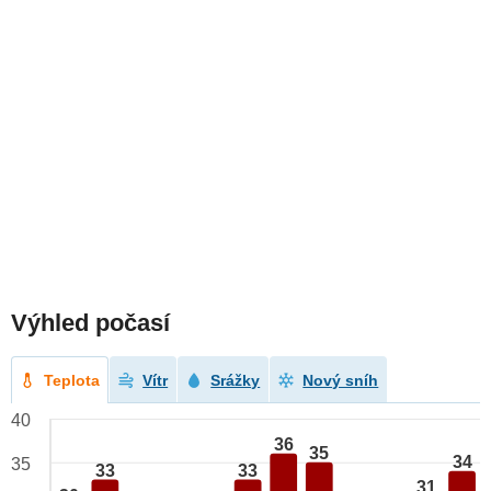
Výhled počasí
Teplota
Vítr
Srážky
Nový sníh
40
36
35
34
35
33
33
31