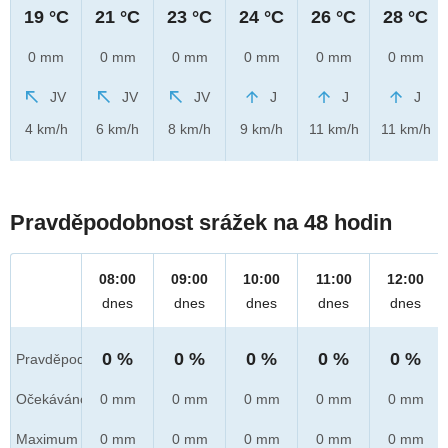
19 °C
21 °C
23 °C
24 °C
26 °C
28 °C
0 mm
0 mm
0 mm
0 mm
0 mm
0 mm
JV
JV
JV
J
J
J
4 km/h
6 km/h
8 km/h
9 km/h
11 km/h
11 km/h
Pravděpodobnost srážek na 48 hodin
08:00
09:00
10:00
11:00
12:00
dnes
dnes
dnes
dnes
dnes
0 %
0 %
0 %
0 %
0 %
Pravděpod.
Očekáváno
0 mm
0 mm
0 mm
0 mm
0 mm
Maximum
0 mm
0 mm
0 mm
0 mm
0 mm