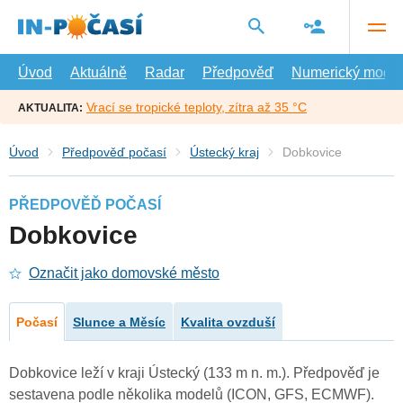
Přejít
na
hlavní
obsah
Úvod
Aktuálně
Radar
Předpověď
Numerický model
Vrací se tropické teploty, zítra až 35 °C
AKTUALITA:
Úvod
Předpověď počasí
Ústecký kraj
Dobkovice
PŘEDPOVĚĎ POČASÍ
Dobkovice
Označit jako domovské město
Počasí
Slunce a Měsíc
Kvalita ovzduší
Dobkovice leží v kraji Ústecký (133 m n. m.). Předpověď je
sestavena podle několika modelů (ICON, GFS, ECMWF).