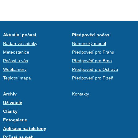
Aktuální počasí
Předpověď počasí
Radarové snímky
Numerický model
Meteostanice
Předpověď pro Prahu
Počasí u vás
Předpověď pro Brno
Webkamery
Předpověď pro Ostravu
Teplotní mapa
Předpověď pro Plzeň
Archiv
Kontakty
Uživatelé
Články
Fotogalerie
Aplikace na telefony
Počasí na web