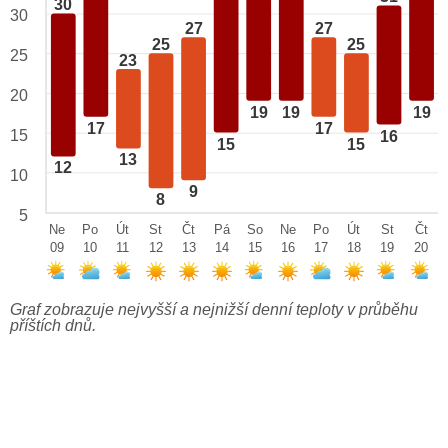
30
30
27
27
25
25
25
23
20
19
19
19
17
17
15
16
15
15
13
12
10
9
8
5
Ne
Po
Út
St
Čt
Pá
So
Ne
Po
Út
St
Čt
09
10
11
12
13
14
15
16
17
18
19
20
Graf zobrazuje nejvyšší a nejnižší denní teploty v průběhu
příštích dnů.