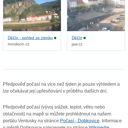
Děčín - pohled ze zámku
Děčín
mmdecin.cz
jaw.cz
Předpověď počasí na více než týden je pouze výhledem a
lze očekávat její upřesňování v průběhu dalších dní.
Předpověď počasí (vývoj srážek, teplot, větru nebo
oblačnosti) na mapě si můžete prohlédnout na našem
portálu Ventusky na stránce
Počasí - Dobkovice
. Informace
o městě Dobkovice nalezenete na stránce
Wikipedie
.