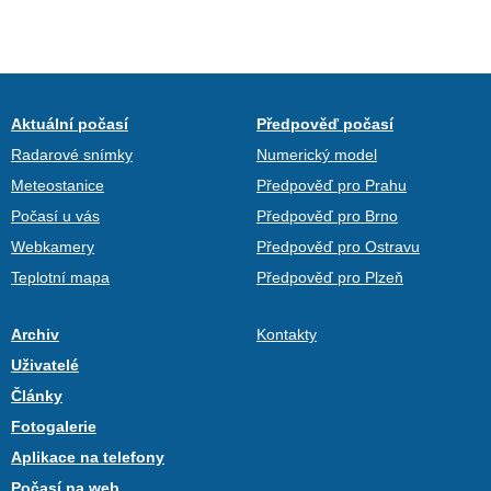
Aktuální počasí
Předpověď počasí
Radarové snímky
Numerický model
Meteostanice
Předpověď pro Prahu
Počasí u vás
Předpověď pro Brno
Webkamery
Předpověď pro Ostravu
Teplotní mapa
Předpověď pro Plzeň
Archiv
Kontakty
Uživatelé
Články
Fotogalerie
Aplikace na telefony
Počasí na web