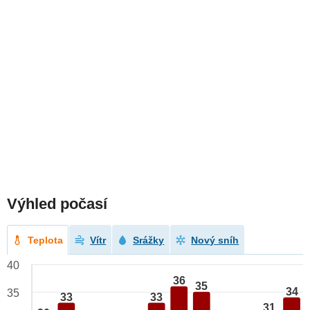
Výhled počasí
Teplota
Vítr
Srážky
Nový sníh
40
36
35
34
35
33
33
31