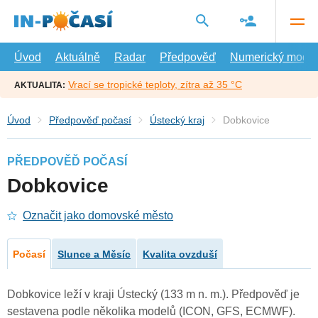
Přejít
na
hlavní
obsah
Úvod
Aktuálně
Radar
Předpověď
Numerický model
Vrací se tropické teploty, zítra až 35 °C
AKTUALITA:
Úvod
Předpověď počasí
Ústecký kraj
Dobkovice
PŘEDPOVĚĎ POČASÍ
Dobkovice
Označit jako domovské město
Počasí
Slunce a Měsíc
Kvalita ovzduší
Dobkovice leží v kraji Ústecký (133 m n. m.). Předpověď je
sestavena podle několika modelů (ICON, GFS, ECMWF).