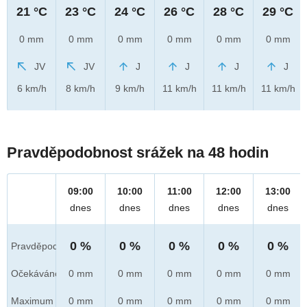
21 °C
23 °C
24 °C
26 °C
28 °C
29 °C
0 mm
0 mm
0 mm
0 mm
0 mm
0 mm
JV
JV
J
J
J
J
6 km/h
8 km/h
9 km/h
11 km/h
11 km/h
11 km/h
Pravděpodobnost srážek na 48 hodin
09:00
10:00
11:00
12:00
13:00
dnes
dnes
dnes
dnes
dnes
0 %
0 %
0 %
0 %
0 %
Pravděpod.
Očekáváno
0 mm
0 mm
0 mm
0 mm
0 mm
Maximum
0 mm
0 mm
0 mm
0 mm
0 mm