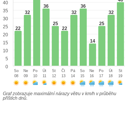
40
36
36
35
32
32
32
30
25
25
25
22
22
20
14
15
10
5
0
So
Ne
Po
Út
St
Čt
Pá
So
Ne
Po
Út
St
08
09
10
11
12
13
14
15
16
17
18
19
Graf zobrazuje maximální nárazy větru v km/h v průběhu
příštích dnů.