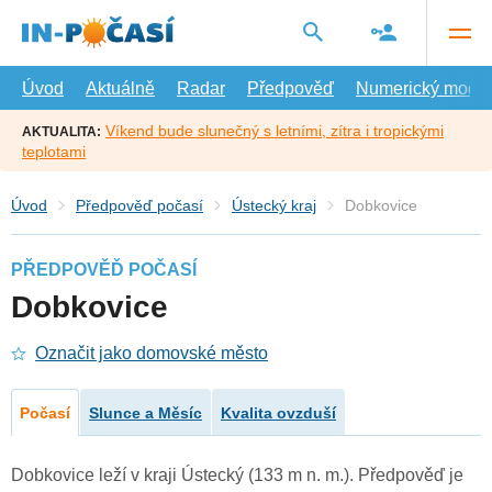
Přejít
na
hlavní
obsah
Úvod
Aktuálně
Radar
Předpověď
Numerický model
Víkend bude slunečný s letními, zítra i tropickými
AKTUALITA:
teplotami
Úvod
Předpověď počasí
Ústecký kraj
Dobkovice
PŘEDPOVĚĎ POČASÍ
Dobkovice
Označit jako domovské město
Počasí
Slunce a Měsíc
Kvalita ovzduší
Dobkovice leží v kraji Ústecký (133 m n. m.). Předpověď je