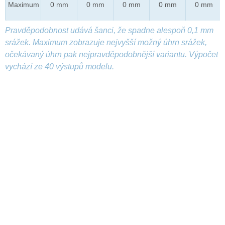
Maximum
0 mm
0 mm
0 mm
0 mm
0 mm
Pravděpodobnost udává šanci, že spadne alespoň 0,1 mm
srážek. Maximum zobrazuje nejvyšší možný úhrn srážek,
očekávaný úhrn pak nejpravděpodobnější variantu. Výpočet
vychází ze 40 výstupů modelu.