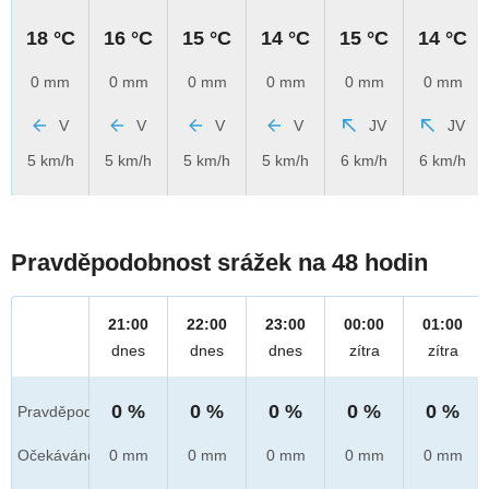
18 °C
16 °C
15 °C
14 °C
15 °C
14 °C
0 mm
0 mm
0 mm
0 mm
0 mm
0 mm
V
V
V
V
JV
JV
5 km/h
5 km/h
5 km/h
5 km/h
6 km/h
6 km/h
Pravděpodobnost srážek na 48 hodin
21:00
22:00
23:00
00:00
01:00
dnes
dnes
dnes
zítra
zítra
0 %
0 %
0 %
0 %
0 %
Pravděpod.
Očekáváno
0 mm
0 mm
0 mm
0 mm
0 mm