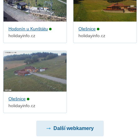
Hodonín u Kunštátu
Olešnice
holidayinfo.cz
holidayinfo.cz
Olešnice
holidayinfo.cz
Další webkamery