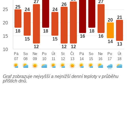
27
27
26
25
25
24
24
21
20
20
18
18
18
15
16
16
15
15
14
13
12
12
12
10
Pá
So
Ne
Po
Út
St
Čt
Pá
So
Ne
Po
Út
07
08
09
10
11
12
13
14
15
16
17
18
Graf zobrazuje nejvyšší a nejnižší denní teploty v průběhu
příštích dnů.