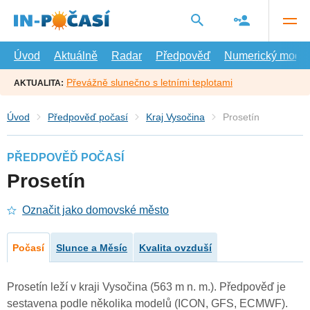
Přejít
na
hlavní
obsah
Úvod
Aktuálně
Radar
Předpověď
Numerický model
Převážně slunečno s letními teplotami
AKTUALITA:
Úvod
Předpověď počasí
Kraj Vysočina
Prosetín
PŘEDPOVĚĎ POČASÍ
Prosetín
Označit jako domovské město
Počasí
Slunce a Měsíc
Kvalita ovzduší
Prosetín leží v kraji Vysočina (563 m n. m.). Předpověď je
sestavena podle několika modelů (ICON, GFS, ECMWF).