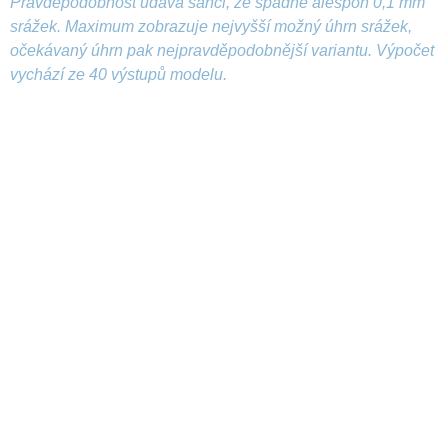
Pravděpodobnost udává šanci, že spadne alespoň 0,1 mm
srážek. Maximum zobrazuje nejvyšší možný úhrn srážek,
očekávaný úhrn pak nejpravděpodobnější variantu. Výpočet
vychází ze 40 výstupů modelu.