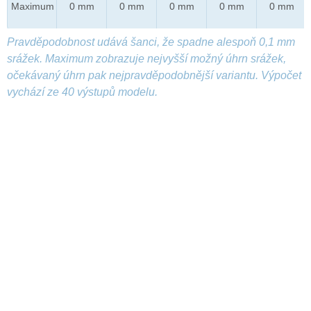
Maximum
0 mm
0 mm
0 mm
0 mm
0 mm
Pravděpodobnost udává šanci, že spadne alespoň 0,1 mm
srážek. Maximum zobrazuje nejvyšší možný úhrn srážek,
očekávaný úhrn pak nejpravděpodobnější variantu. Výpočet
vychází ze 40 výstupů modelu.