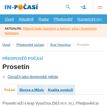
Přejít
na
hlavní
obsah
Úvod
Aktuálně
Radar
Předpověď
Numerický model
Víkend bude slunečný s letními, zítra i tropickými
AKTUALITA:
teplotami
Úvod
Předpověď počasí
Kraj Vysočina
Prosetín
PŘEDPOVĚĎ POČASÍ
Prosetín
Označit jako domovské město
Počasí
Slunce a Měsíc
Kvalita ovzduší
Prosetín leží v kraji Vysočina (563 m n. m.). Předpověď je