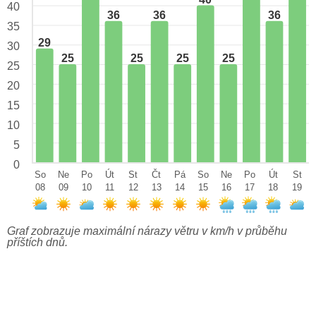
40
36
36
36
35
29
30
25
25
25
25
25
20
15
10
5
0
So
Ne
Po
Út
St
Čt
Pá
So
Ne
Po
Út
St
08
09
10
11
12
13
14
15
16
17
18
19
Graf zobrazuje maximální nárazy větru v km/h v průběhu
příštích dnů.