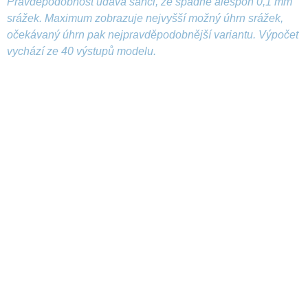
Pravděpodobnost udává šanci, že spadne alespoň 0,1 mm
srážek. Maximum zobrazuje nejvyšší možný úhrn srážek,
očekávaný úhrn pak nejpravděpodobnější variantu. Výpočet
vychází ze 40 výstupů modelu.