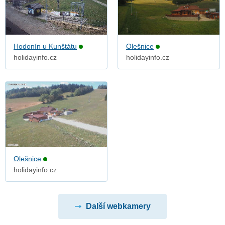
Hodonín u Kunštátu
Olešnice
holidayinfo.cz
holidayinfo.cz
Olešnice
holidayinfo.cz
Další webkamery