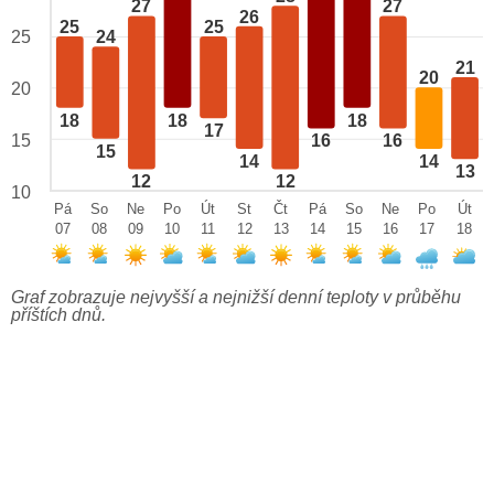
27
27
26
25
25
25
24
21
20
20
18
18
18
17
15
16
16
15
14
14
13
12
12
10
Pá
So
Ne
Po
Út
St
Čt
Pá
So
Ne
Po
Út
07
08
09
10
11
12
13
14
15
16
17
18
Graf zobrazuje nejvyšší a nejnižší denní teploty v průběhu
příštích dnů.