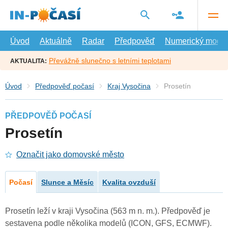
Přejít
na
hlavní
obsah
Úvod
Aktuálně
Radar
Předpověď
Numerický model
Převážně slunečno s letními teplotami
AKTUALITA:
Úvod
Předpověď počasí
Kraj Vysočina
Prosetín
PŘEDPOVĚĎ POČASÍ
Prosetín
Označit jako domovské město
Počasí
Slunce a Měsíc
Kvalita ovzduší
Prosetín leží v kraji Vysočina (563 m n. m.). Předpověď je
sestavena podle několika modelů (ICON, GFS, ECMWF).