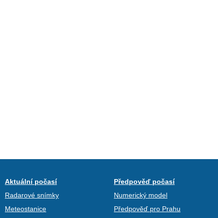
Aktuální počasí
Předpověď počasí
Radarové snímky
Numerický model
Meteostanice
Předpověď pro Prahu