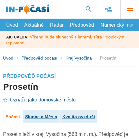
Přejít
na
hlavní
obsah
Úvod
Aktuálně
Radar
Předpověď
Numerický model
Víkend bude slunečný s letními, zítra i tropickými
AKTUALITA:
teplotami
Úvod
Předpověď počasí
Kraj Vysočina
Prosetín
PŘEDPOVĚĎ POČASÍ
Prosetín
Označit jako domovské město
Počasí
Slunce a Měsíc
Kvalita ovzduší
Prosetín leží v kraji Vysočina (563 m n. m.). Předpověď je