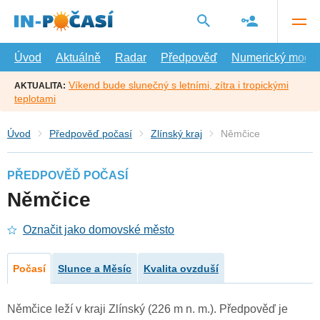
Přejít
na
hlavní
obsah
Úvod
Aktuálně
Radar
Předpověď
Numerický model
Víkend bude slunečný s letními, zítra i tropickými
AKTUALITA:
teplotami
Úvod
Předpověď počasí
Zlínský kraj
Němčice
PŘEDPOVĚĎ POČASÍ
Němčice
Označit jako domovské město
Počasí
Slunce a Měsíc
Kvalita ovzduší
Němčice leží v kraji Zlínský (226 m n. m.). Předpověď je