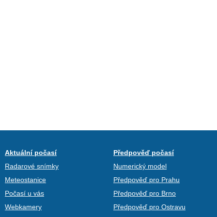
Aktuální počasí
Předpověď počasí
Radarové snímky
Numerický model
Meteostanice
Předpověď pro Prahu
Počasí u vás
Předpověď pro Brno
Webkamery
Předpověď pro Ostravu