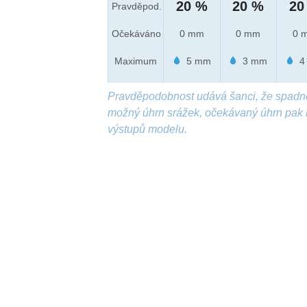
20 %
20 %
20
Pravděpod.
Očekáváno
0 mm
0 mm
0 
Maximum
5 mm
3 mm
4
Pravděpodobnost udává šanci, že spadn
možný úhrn srážek, očekávaný úhrn pak 
výstupů modelu.