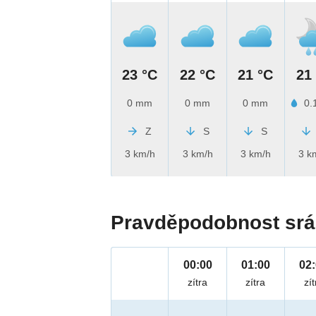
23 °C
22 °C
21 °C
21
0 mm
0 mm
0 mm
0.
Z
S
S
3 km/h
3 km/h
3 km/h
3 k
Pravděpodobnost srá
00:00
01:00
02
zítra
zítra
zít