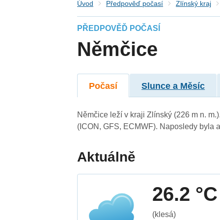
Úvod
Předpověď počasí
Zlínský kraj
PŘEDPOVĚĎ POČASÍ
Němčice
Počasí
Slunce a Měsíc
Němčice leží v kraji Zlínský (226 m n. m
(ICON, GFS, ECMWF). Naposledy byla ak
Aktuálně
26.2 °C
(klesá)