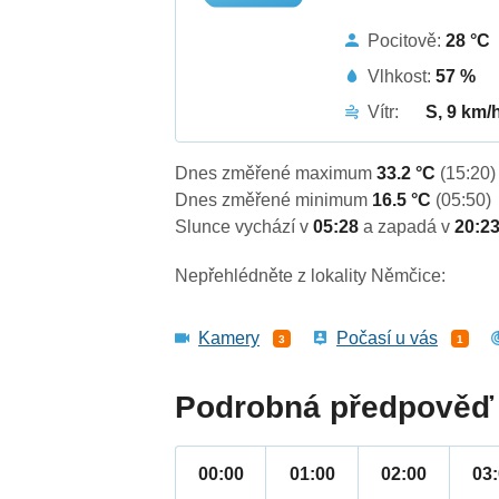
Pocitově:
28 °C
Vlhkost:
57 %
Vítr:
S, 9 km/
Dnes změřené maximum
33.2 °C
(15:20)
Dnes změřené minimum
16.5 °C
(05:50)
Slunce vychází v
05:28
a zapadá v
20:2
Nepřehlédněte z lokality Němčice:
Kamery
Počasí u vás
3
1
Podrobná předpověď 
00:00
01:00
02:00
03