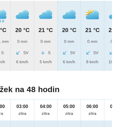
 °C
20 °C
21 °C
20 °C
21 °C
22 °C
1 mm
0 mm
0 mm
0 mm
0 mm
0 mm
S
SV
S
SV
SV
SV
m/h
6 km/h
5 km/h
6 km/h
8 km/h
10 km/h
žek na 48 hodin
:00
03:00
04:00
05:00
06:00
07:00
ra
zítra
zítra
zítra
zítra
zítra