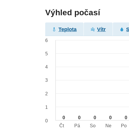
Výhled počasí
Teplota
Vítr
6
5
4
3
2
1
0
0
0
0
0
0
Čt
Pá
So
Ne
Po