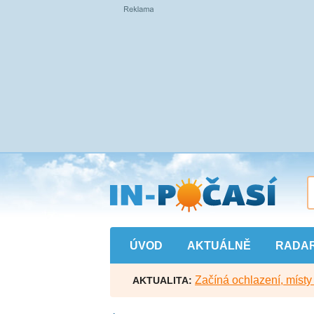
Přejít
na
hlavní
obsah
ÚVOD
AKTUÁLNĚ
RADA
Začíná ochlazení, míst
AKTUALITA: