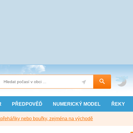
R
PŘEDPOVĚĎ
NUMERICKÝ
MODEL
ŘEKY
y přeháňky nebo bouřky, zejména na východě