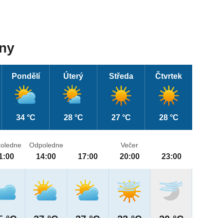
dny
Pondělí
Úterý
Středa
Čtvrtek
34 °C
28 °C
27 °C
28 °C
oledne
Odpoledne
Večer
1:00
14:00
17:00
20:00
23:00