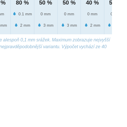
 %
80 %
50 %
50 %
40 %
50 %
mm
0.1 mm
0 mm
0 mm
0 mm
0 mm
 mm
2 mm
3 mm
3 mm
2 mm
1 mm
e alespoň 0,1 mm srážek. Maximum zobrazuje nejvyšší
nejpravděpodobnější variantu. Výpočet vychází ze 40