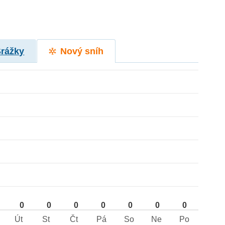
Srážky
Nový sníh
0
0
0
0
0
0
0
Út
St
Čt
Pá
So
Ne
Po